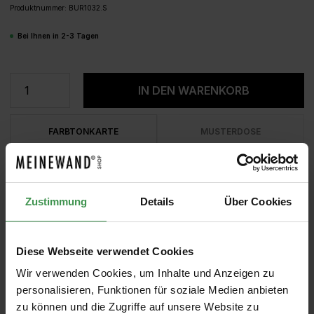
Produktnummer:
BUR1032.S
Bei Ihnen in 2-3 Tagen
Produkt Anzahl: Gib den gewünschten We
IN DEN WARENKORB
FARBTONKARTE
MUSTERDOSE
Zustimmung
Details
Über Cookies
Diese Webseite verwendet Cookies
Wir verwenden Cookies, um Inhalte und Anzeigen zu
personalisieren, Funktionen für soziale Medien anbieten
zu können und die Zugriffe auf unsere Website zu