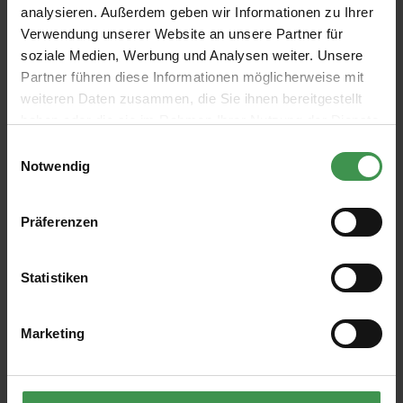
analysieren. Außerdem geben wir Informationen zu Ihrer
Verwendung unserer Website an unsere Partner für
soziale Medien, Werbung und Analysen weiter. Unsere
Partner führen diese Informationen möglicherweise mit
weiteren Daten zusammen, die Sie ihnen bereitgestellt
Abonnieren Sie den kostenlosen Newsletter und
haben oder die sie im Rahmen Ihrer Nutzung der Dienste
verpassen Sie keine Neuigkeit oder Aktion.
gesammelt haben.
Einwilligungsauswahl
Notwendig
E-Mail-Adresse*
Präferenzen
Ich habe die
Datenschutzbestimmungen
zur Kenntnis
genommen und die
AGB
gelesen und bin mit ihnen
Statistiken
einverstanden.
Marketing
ÜBER UNS