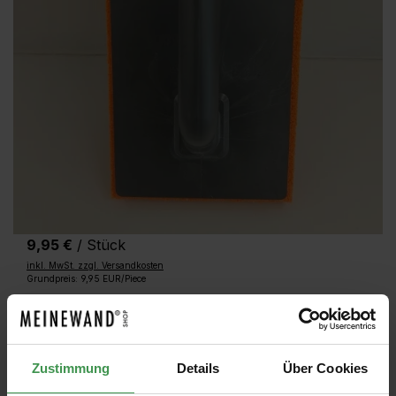
9,95 €
/ Stück
inkl. MwSt. zzgl. Versandkosten
Grundpreis: 9,95 EUR/Piece
Produktnummer:
1/091
Bei Ihnen in 1-2 Tagen
Zustimmung
Details
Über Cookies