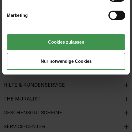
E-Mail-Adresse*
Marketing
Ich habe die
Datenschutzbestimmungen
zur Kenntnis
genommen und die
AGB
gelesen und bin mit ihnen
einverstanden.
Cookies zulassen
Nur notwendige Cookies
ÜBER UNS
HILFE & KUNDENSERVICE
THE MURALIST
GESCHENKGUTSCHEINE
SERVICE-CENTER