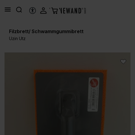
alt springen
HILFSTOOLS
Filzbrett/ Schwammgummibrett
Uzin Utz
Bildergalerie überspringen