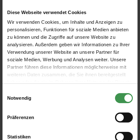
Produkt Anzahl: Gib den gewünschten W
IN DEN WARENKORB
Diese Webseite verwendet Cookies
Wir verwenden Cookies, um Inhalte und Anzeigen zu
personalisieren, Funktionen für soziale Medien anbieten
zu können und die Zugriffe auf unsere Website zu
analysieren. Außerdem geben wir Informationen zu Ihrer
Verwendung unserer Website an unsere Partner für
soziale Medien, Werbung und Analysen weiter. Unsere
Partner führen diese Informationen möglicherweise mit
weiteren Daten zusammen, die Sie ihnen bereitgestellt
haben oder die sie im Rahmen Ihrer Nutzung der Dienste
gesammelt haben.
Einwilligungsauswahl
Notwendig
Präferenzen
Abonnieren Sie den kostenlosen Newsletter und
verpassen Sie keine Neuigkeit oder Aktion.
Statistiken