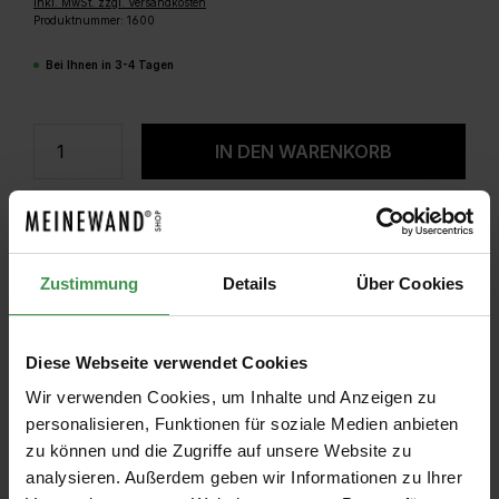
inkl. MwSt. zzgl. Versandkosten
Produktnummer:
1600
Bei Ihnen in 3-4 Tagen
Produkt Anzahl: Gib den gewünschten W
IN DEN WARENKORB
Zustimmung
Details
Über Cookies
Diese Webseite verwendet Cookies
Wir verwenden Cookies, um Inhalte und Anzeigen zu
personalisieren, Funktionen für soziale Medien anbieten
zu können und die Zugriffe auf unsere Website zu
analysieren. Außerdem geben wir Informationen zu Ihrer