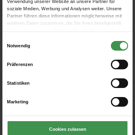
Verwendung unserer Website an unsere Partner für
soziale Medien, Werbung und Analysen weiter. Unsere
Partner führen diese Informationen möglicherweise mit
Abonnieren Sie den kostenlosen Newsletter und
weiteren Daten zusammen, die Sie ihnen bereitgestellt
verpassen Sie keine Neuigkeit oder Aktion.
haben oder die sie im Rahmen Ihrer Nutzung der Dienste
gesammelt haben.
Einwilligungsauswahl
Notwendig
E-Mail-Adresse*
Präferenzen
Ich habe die
Datenschutzbestimmungen
zur Kenntnis
genommen und die
AGB
gelesen und bin mit ihnen
einverstanden.
Statistiken
Marketing
ÜBER UNS
HILFE & KUNDENSERVICE
Cookies zulassen