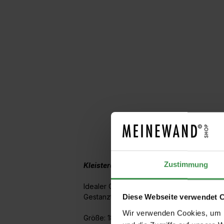
BESCHREIBUNG
P
Zustimmung
Kleisterquast/ Kleisterbürste
Idealer Quast zum Auftragen des Kleisters
Gestanzt, tiefgrund- und lösemittelfest, ruts
Diese Webseite verwendet 
Wir verwenden Cookies, um I
Größe: 180 mm x 75 mm