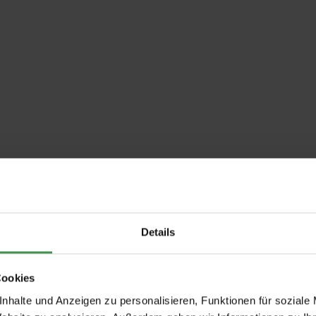
RODUKTDETAILS
HERSTELLER
KOSTENLOSER VER
Details
 auf die Tapete.
chfester Kunststoffgriff.
Cookies
nhalte und Anzeigen zu personalisieren, Funktionen für soziale