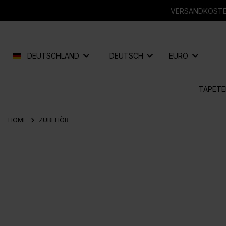
springen
Zur Hauptnavigation springen
VERSANDKOSTEN
DEUTSCHLAND
DEUTSCH
EURO
TAPETE
HOME
ZUBEHÖR
Bildergalerie überspringen