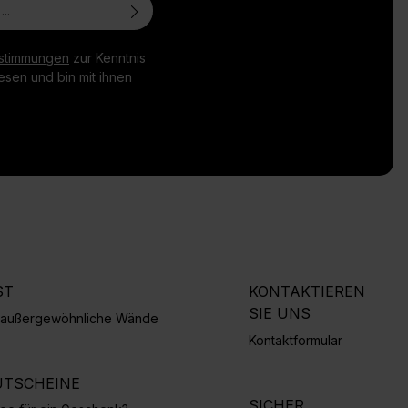
stimmungen
zur Kenntnis
sen und bin mit ihnen
ST
KONTAKTIEREN
SIE UNS
r außergewöhnliche Wände
Kontaktformular
TSCHEINE
SICHER