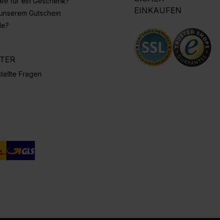
Idee für ein Geschenk?
EINKAUFEN
 unserem Gutschein
de?
NTER
tellte Fragen