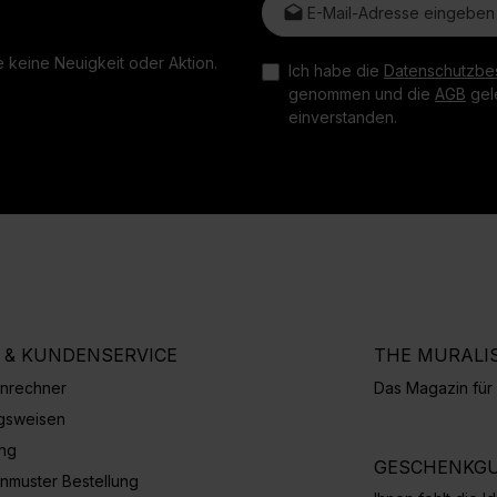
 keine Neuigkeit oder Aktion.
Ich habe die
Datenschutzbe
genommen und die
AGB
gele
einverstanden.
E & KUNDENSERVICE
THE MURALI
nrechner
Das Magazin fü
gsweisen
ung
GESCHENKGU
nmuster Bestellung