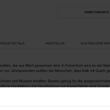
FARBTONKARTE
RODUKTDETAILS
HERSTELLER
KOSTENLOSER VER
weißen, die aus Milch gewonnen wird. In Pulverform wird es der M
on vor Jahrtausenden wußten die Menschen, dass Kalk mit Quark ge
 Kirchen und Museen erhalten. Beweis genug für die ausgezeichnete 
undliche Herstellung und Verarbeitung von Kaseinfarben sind Gründ
ch auf allen trag- und saugfähigen Putzen (Lehm, Kalk, Gips, Zeme
psfaserplatten und Beton.
 und saugfähigen Dispersionsfarben nach Anlegen von Probeflächen 