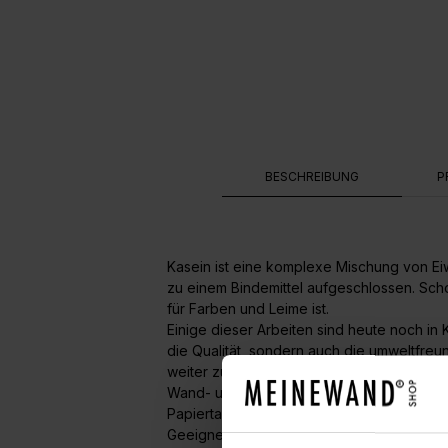
BESCHREIBUNG
P
Kasein ist eine komplexe Mischung von Ei
zu einem Bindemittel aufgeschlossen. Sch
für Farben und Leime ist.
Einige dieser Arbeiten sind heute noch in
die Qualität, sondern auch die umweltfre
weiter zu entwickeln.
Wand- und Deckenfarbe für den Innenberei
Papiertapeten, Papiervlies, Gipskarton, Gi
Geeignet auch auf fest sitzenden, matten