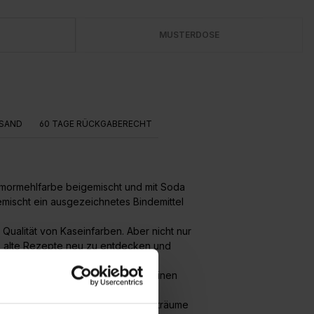
MUSTERDOSE
SAND
60 TAGE RÜCKGABERECHT
armormehlfarbe beigemischt und mit Soda
mischt ein ausgezeichnetes Bindemittel
Qualität von Kaseinfarben. Aber nicht nur
e, alte Rezepte neu zu entdecken und
nt), Spachtelmassen, Raufaser, reinen
mit positivem Ergebnis. Für Feuchträume