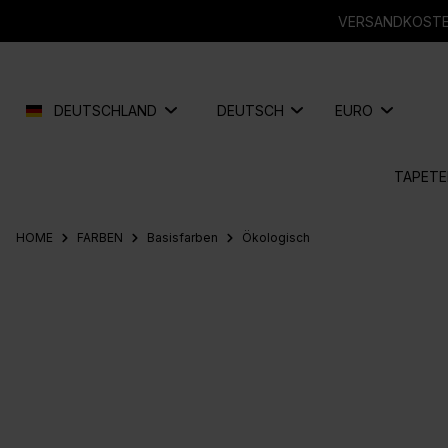
springen
Zur Hauptnavigation springen
VERSANDKOSTEN
DEUTSCHLAND
DEUTSCH
EURO
TAPETE
HOME
FARBEN
Basisfarben
Ökologisch
Bildergalerie überspringen