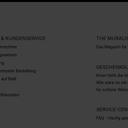
E & KUNDENSERVICE
THE MURALI
nrechner
Das Magazin fü
gsweisen
ung
GESCHENKGU
nmuster Bestellung
Ihnen fehlt die 
 auf Maß
Wie wäre es mit
für schöne Wän
ftskunden
SERVICE-CE
FAQ - Häufig ges