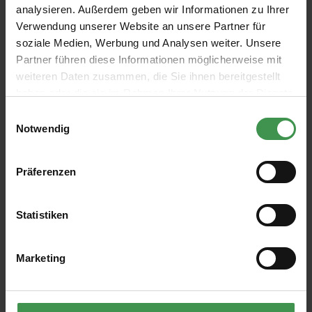
analysieren. Außerdem geben wir Informationen zu Ihrer
Verwendung unserer Website an unsere Partner für
soziale Medien, Werbung und Analysen weiter. Unsere
Partner führen diese Informationen möglicherweise mit
weiteren Daten zusammen, die Sie ihnen bereitgestellt
Abonnieren Sie den kostenlosen Newsletter und
haben oder die sie im Rahmen Ihrer Nutzung der Dienste
verpassen Sie keine Neuigkeit oder Aktion.
gesammelt haben.
Einwilligungsauswahl
Notwendig
E-Mail-Adresse*
Präferenzen
Ich habe die
Datenschutzbestimmungen
zur Kenntnis
genommen und die
AGB
gelesen und bin mit ihnen
Statistiken
einverstanden.
Marketing
ÜBER UNS