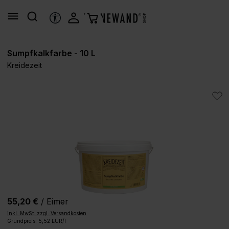
alt springen
HILFSTOOLS
Sumpfkalkfarbe - 10 L
Kreidezeit
Bildergalerie überspringen
55,20 €
/ Eimer
inkl. MwSt. zzgl. Versandkosten
Grundpreis: 5,52 EUR/l