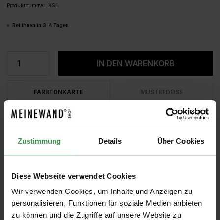
Produktnummer:
KS.L
Bei Ihnen in 3-4 Tagen
Produkt Anzahl: Gib den gewünschten We
IN DEN WARENKORB
FARBTONKARTE
MUSTERDOSE
Zustimmung
Details
Über Cookies
Diese Webseite verwendet Cookies
Wir verwenden Cookies, um Inhalte und Anzeigen zu
personalisieren, Funktionen für soziale Medien anbieten
zu können und die Zugriffe auf unsere Website zu