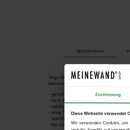
BESCHREIBUNG
P
Vega Wandfarbe enthält Pflanzenkasein (pfl
harmonisch hellen Weißton, ganz ohne Tit
- gerucharm
Zustimmung
- hoch diffusionsoffen, antistatisch
- natürlich weiß durch feine Marmormehle
- ohne Titanweiß
Diese Webseite verwendet 
- wischfest und mehrfach überstreichbar
Wir verwenden Cookies, um I
- frei von Konservierungsstoffen
und die Zugriffe auf unsere 