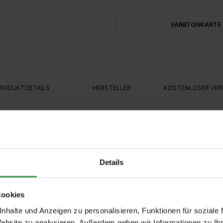
FARBTONKARTE
RODUKTDETAILS
HERSTELLER
KOSTENLOSER VER
anzliches Eiweiß) als Bindemittel. Italienische Marmormehle verleih
anweiß und ohne optische Aufheller.
Details
Cookies
nhalte und Anzeigen zu personalisieren, Funktionen für soziale
Website zu analysieren. Außerdem geben wir Informationen zu I