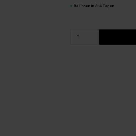
Bei Ihnen in 3-4 Tagen
Produkt Anzahl: Gi