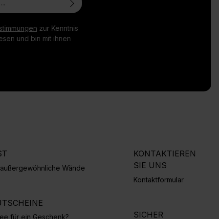
stimmungen
zur Kenntnis
sen und bin mit ihnen
ST
KONTAKTIEREN
SIE UNS
r außergewöhnliche Wände
Kontaktformular
TSCHEINE
SICHER
Idee für ein Geschenk?