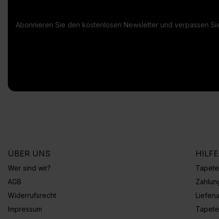
Abonnieren Sie den kostenlosen Newsletter und verpassen Sie
ÜBER UNS
HILF
Wer sind wir?
Tapete
AGB
Zahlun
Widerrufsrecht
Liefer
Impressum
Tapete