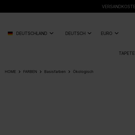
springen
Zur Hauptnavigation springen
VERSANDKOSTEN
DEUTSCHLAND
DEUTSCH
EURO
TAPETE
HOME
FARBEN
Basisfarben
Ökologisch
Bildergalerie überspringen