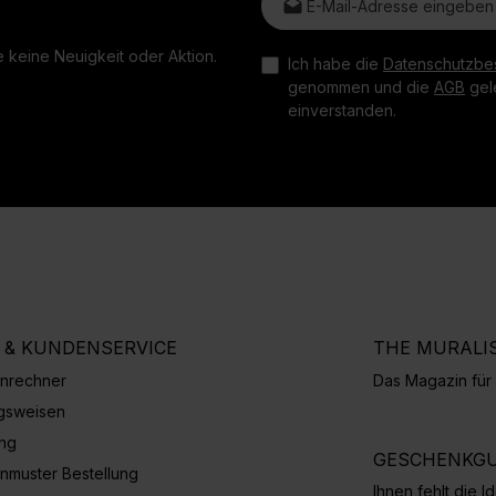
 keine Neuigkeit oder Aktion.
Ich habe die
Datenschutzbe
genommen und die
AGB
gele
einverstanden.
E & KUNDENSERVICE
THE MURALI
nrechner
Das Magazin fü
gsweisen
ung
GESCHENKGU
nmuster Bestellung
Ihnen fehlt die 