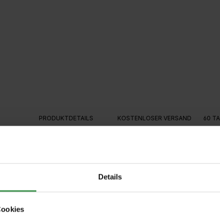
G
PRODUKTDETAILS
KOSTENLOSER VERSAND
60 T
Details
aus rotem Granitgranulat. Geben Sie einen Beutel des Zuschlages 
ächenmuster.
 Inhaltsstoffe und die Bearbeitungsweise bestimmt. Mit den Struktur
Cookies
edem Farbton beigemischt werden.