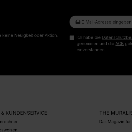
E-Mail-Adresse*
 keine Neuigkeit oder Aktion.
Ich habe die
Datenschutzbe
genommen und die
AGB
gele
einverstanden.
E & KUNDENSERVICE
THE MURALI
nrechner
Das Magazin fü
gsweisen