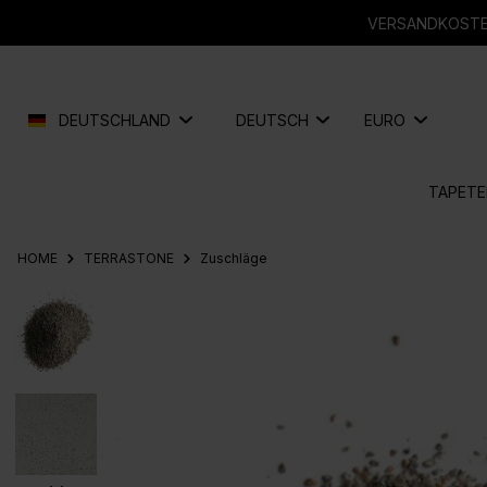
springen
Zur Hauptnavigation springen
VERSANDKOSTEN
DEUTSCHLAND
DEUTSCH
EURO
TAPETE
HOME
TERRASTONE
Zuschläge
Bildergalerie überspringen