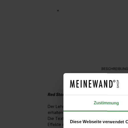
BESCHREIBUN
Red Stone - Lehmputzzuschlag
Zustimmung
Der Lehmputzzuschlag Red Stone besteht 
erhalten in etwa das dargestellte Oberfl
Die Textur der Oberflächen wird durch die
Diese Webseite verwendet 
Effekte erzielen. Die Zuschläge können j