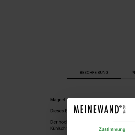
BESCHREIBUNG
P
Magnet mit Segelboot
Dieses Boot ist stets bereit für fantastis
Der hochwertig verarbeitete Magnet im typ
Kühlschränke und andere magnetische Ober
Zustimmung