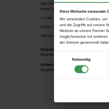
Sian Zeng bietet einige Tapetenmotive in
darauf geklebte Tapete mithilfe von Mag
Diese Webseite verwendet 
>> Hier erfahren Sie, wie Sie Wände und
Wir verwenden Cookies, um I
und die Zugriffe auf unsere 
Größe: 10,4 cm x 11 cm
Website an unsere Partner fü
Warnhinweis: Artikel nicht geeignet für Ki
möglicherweise mit weiteren
der Dienste gesammelt habe
Kategorien:
Einwilligungsauswahl
Magnete
,
Beiwerk
,
Borten / Beiwerk
Notwendig
Kollektionen mit diesem Artikel:
Magnete