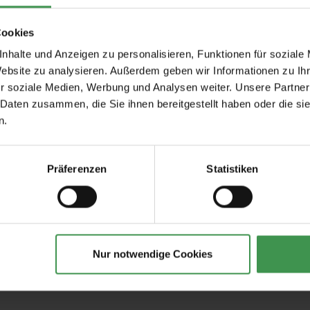
 magnetischer Ausführung an. Mit unserer Anleitung können Sie au
netfarbe kostengünstig magnetisch machen.
Cookies
 Tapeten ganz einfach magnetisch machen können
nhalte und Anzeigen zu personalisieren, Funktionen für soziale
Website zu analysieren. Außerdem geben wir Informationen zu I
r soziale Medien, Werbung und Analysen weiter. Unsere Partner
nder unter 36 Monaten
 Daten zusammen, die Sie ihnen bereitgestellt haben oder die s
n.
Präferenzen
Statistiken
Nur notwendige Cookies