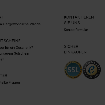
ST
KONTAKTIEREN
SIE UNS
r außergewöhnliche Wände
Kontaktformular
TSCHEINE
SICHER
Idee für ein Geschenk?
EINKAUFEN
 unserem Gutschein
de?
NTER
tellte Fragen