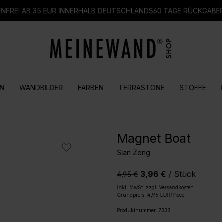
FREI AB 35 EUR INNERHALB DEUTSCHLANDS
60 TAGE RÜCKGABE
N
WANDBILDER
FARBEN
TERRASTONE
STOFFE
Magnet Boat
Sian Zeng
3,96 €
/ Stück
4,95 €‎
inkl. MwSt. zzgl. Versandkosten
Grundpreis: 4,95 EUR/Piece
Produktnummer:
7333