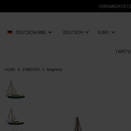
springen
Zur Hauptnavigation springen
VERSANDKOSTEN
DEUTSCHLAND
DEUTSCH
EURO
TAPETE
HOME
ZUBEHÖR
Magnete
Bildergalerie überspringen