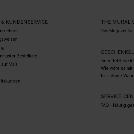
E & KUNDENSERVICE
THE MURALI
nrechner
Das Magazin fü
gsweisen
ung
GESCHENKGU
nmuster Bestellung
Ihnen fehlt die 
 auf Maß
Wie wäre es mit
für schöne Wän
ftskunden
SERVICE-CE
FAQ - Häufig ges