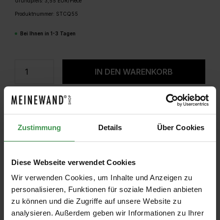
Grundpreis: 3,55 EUR/Piece
Produktnummer:
STCQ55
Bei Ihnen in 1-3 Tagen
Produkt Anzahl: Gib den gewünschten W
IN DEN WARENKORB
Zustimmung
Details
Über Cookies
Diese Webseite verwendet Cookies
Wir verwenden Cookies, um Inhalte und Anzeigen zu
personalisieren, Funktionen für soziale Medien anbieten
zu können und die Zugriffe auf unsere Website zu
analysieren. Außerdem geben wir Informationen zu Ihrer