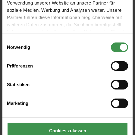
Verwendung unserer Website an unsere Partner für
soziale Medien, Werbung und Analysen weiter. Unsere
Partner führen diese Informationen möglicherweise mit
Abonnieren Sie den kostenlosen Newsletter und
weiteren Daten zusammen, die Sie ihnen bereitgestellt
verpassen Sie keine Neuigkeit oder Aktion.
haben oder die sie im Rahmen Ihrer Nutzung der Dienste
gesammelt haben.
Einwilligungsauswahl
Notwendig
E-Mail-Adresse*
Präferenzen
Ich habe die
Datenschutzbestimmungen
zur Kenntnis
genommen und die
AGB
gelesen und bin mit ihnen
einverstanden.
Statistiken
Marketing
ÜBER UNS
HILFE & KUNDENSERVICE
Cookies zulassen