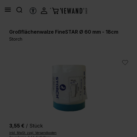
alt springen
HILFSTOOLS
Großflächenwalze FineSTAR Ø 60 mm - 18cm
Storch
Bildergalerie überspringen
3,55 €
/ Stück
inkl. MwSt. zzgl. Versandkosten