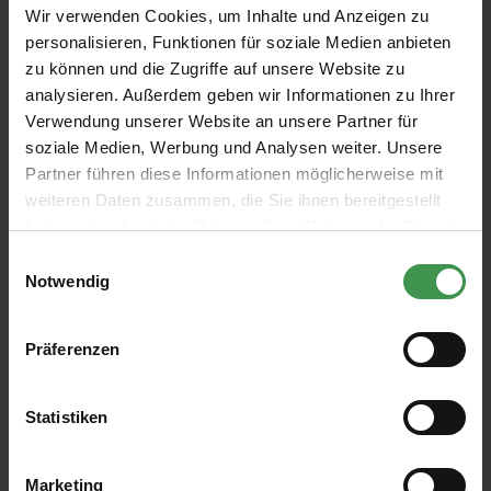
Wir verwenden Cookies, um Inhalte und Anzeigen zu
1,57 €
personalisieren, Funktionen für soziale Medien anbieten
zu können und die Zugriffe auf unsere Website zu
analysieren. Außerdem geben wir Informationen zu Ihrer
Verwendung unserer Website an unsere Partner für
soziale Medien, Werbung und Analysen weiter. Unsere
Partner führen diese Informationen möglicherweise mit
weiteren Daten zusammen, die Sie ihnen bereitgestellt
haben oder die sie im Rahmen Ihrer Nutzung der Dienste
gesammelt haben.
Einwilligungsauswahl
Notwendig
Abonnieren Sie den kostenlosen Newsletter und
verpassen Sie keine Neuigkeit oder Aktion.
Präferenzen
E-Mail-Adresse*
Statistiken
Ich habe die
Datenschutzbestimmungen
zur Kenntnis
Marketing