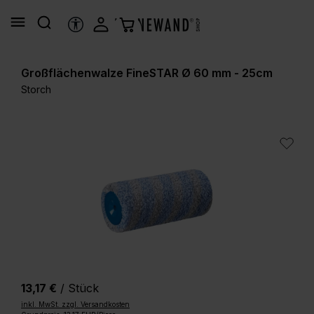
alt springen
HILFSTOOLS
Großflächenwalze FineSTAR Ø 60 mm - 25cm
Storch
Bildergalerie überspringen
13,17 €
/ Stück
inkl. MwSt. zzgl. Versandkosten