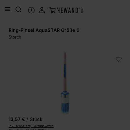
alt springen
HILFSTOOLS
Ring-Pinsel AquaSTAR Größe 6
Storch
Bildergalerie überspringen
13,57 €
/ Stück
inkl. MwSt. zzgl. Versandkosten