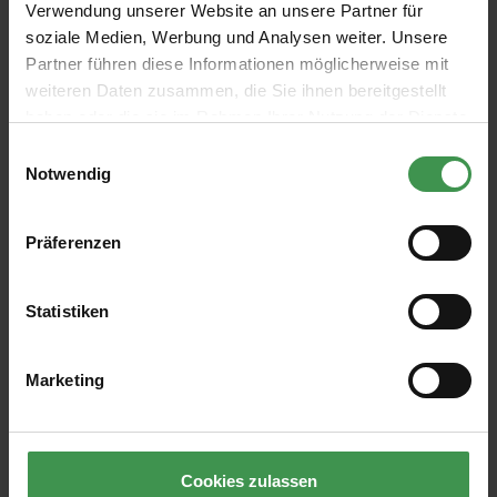
Verwendung unserer Website an unsere Partner für
soziale Medien, Werbung und Analysen weiter. Unsere
Partner führen diese Informationen möglicherweise mit
Abonnieren Sie den kostenlosen Newsletter und
weiteren Daten zusammen, die Sie ihnen bereitgestellt
verpassen Sie keine Neuigkeit oder Aktion.
haben oder die sie im Rahmen Ihrer Nutzung der Dienste
gesammelt haben.
Einwilligungsauswahl
Notwendig
E-Mail-Adresse*
Präferenzen
Ich habe die
Datenschutzbestimmungen
zur Kenntnis
genommen und die
AGB
gelesen und bin mit ihnen
einverstanden.
Statistiken
Marketing
ÜBER UNS
HILFE & KUNDENSERVICE
Cookies zulassen