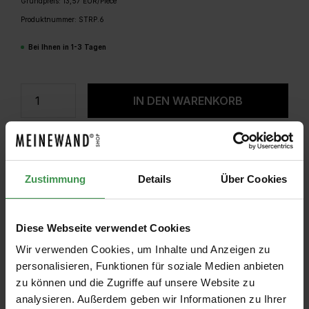
Grundpreis: 13,57 EUR/Piece
Produktnummer:
STRP.6
Bei Ihnen in 1-3 Tagen
Produkt Anzahl: Gib den gewünschten W
IN DEN WARENKORB
Zustimmung
Details
Über Cookies
Diese Webseite verwendet Cookies
Wir verwenden Cookies, um Inhalte und Anzeigen zu
personalisieren, Funktionen für soziale Medien anbieten
zu können und die Zugriffe auf unsere Website zu
analysieren. Außerdem geben wir Informationen zu Ihrer