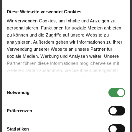
Produkt Anzahl: Gib den gewünschten W
IN DEN WARENKORB
Diese Webseite verwendet Cookies
Wir verwenden Cookies, um Inhalte und Anzeigen zu
personalisieren, Funktionen für soziale Medien anbieten
zu können und die Zugriffe auf unsere Website zu
analysieren. Außerdem geben wir Informationen zu Ihrer
Verwendung unserer Website an unsere Partner für
soziale Medien, Werbung und Analysen weiter. Unsere
Partner führen diese Informationen möglicherweise mit
weiteren Daten zusammen, die Sie ihnen bereitgestellt
haben oder die sie im Rahmen Ihrer Nutzung der Dienste
gesammelt haben.
Einwilligungsauswahl
Notwendig
Präferenzen
Abonnieren Sie den kostenlosen Newsletter und
verpassen Sie keine Neuigkeit oder Aktion.
Statistiken