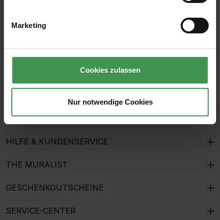
E-Mail-Adresse*
Marketing
Ich habe die
Datenschutzbestimmungen
zur Kenntnis
genommen und die
AGB
gelesen und bin mit ihnen
einverstanden.
Cookies zulassen
Nur notwendige Cookies
ÜBER UNS
HILFE & KUNDENSERVICE
THE MURALIST
GESCHENKGUTSCHEINE
SERVICE-CENTER