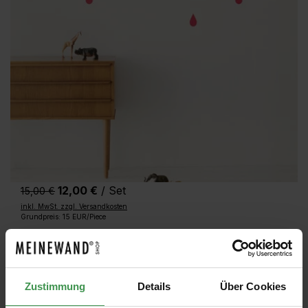
12,00 €
/ Set
15,00 €‎
inkl. MwSt. zzgl. Versandkosten
Grundpreis: 15 EUR/Piece
Produktnummer:
1412
Bei Ihnen in 1-2 Tagen
Zustimmung
Details
Über Cookies