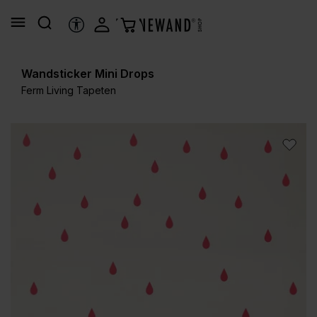
alt springen
HILFSTOOLS
Wandsticker Mini Drops
Ferm Living Tapeten
Bildergalerie überspringen