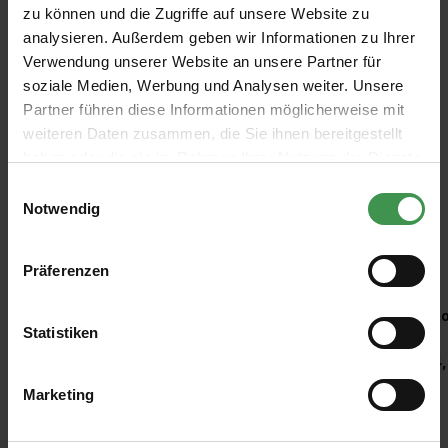
Ball Off-
274
Ball
Stone 275
White 239
Y
zu können und die Zugriffe auf unsere Website zu
Black 57
Cornforth
Farrow &
Farrow &
Farrow &
Farrow &
Farrow &
F
White 228
analysieren. Außerdem geben wir Informationen zu Ihrer
Ball
Ball
Ball
Ball
Ball
Ba
Verwendung unserer Website an unsere Partner für
De 9,26 €
De 9,26 €
De 9,26 €
De 9,26 €
De 9,26 €
soziale Medien, Werbung und Analysen weiter. Unsere
Partner führen diese Informationen möglicherweise mit
weiteren Daten zusammen, die Sie ihnen bereitgestellt
haben oder die sie im Rahmen Ihrer Nutzung der Dienste
gesammelt haben.
Einwilligungsauswahl
Notwendig
Accessoires recommandés
Präferenzen
Ignorer la galerie de produits
Kleisterroller
Ro
Statistiken
6,97 €
4,
Marketing