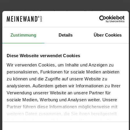
>>
Pour plus d'informations, de conseils de traitement et
de fiches techniques, consultez notre base de
connaissances
Zustimmung
Details
Über Cookies
FILTRE
Diese Webseite verwendet Cookies
Wir verwenden Cookies, um Inhalte und Anzeigen zu
personalisieren, Funktionen für soziale Medien anbieten
zu können und die Zugriffe auf unsere Website zu
Liquid Rustique floor
Putzgrund weiß P32
analysieren. Außerdem geben wir Informationen zu Ihrer
Verwendung unserer Website an unsere Partner für
terrabase 4
soziale Medien, Werbung und Analysen weiter. Unsere
Partner führen diese Informationen möglicherweise mit
weiteren Daten zusammen, die Sie ihnen bereitgestellt
haben oder die sie im Rahmen Ihrer Nutzung der Dienste
gesammelt haben.
Einwilligungsauswahl