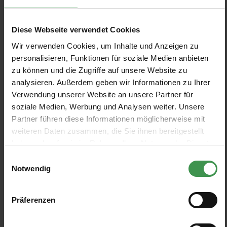
Papier peint panoramique
Papier peint panoramique
Morning Haze
Forest Glade
Diese Webseite verwendet Cookies
Rebel Walls
Rebel Walls
Wir verwenden Cookies, um Inhalte und Anzeigen zu
608,00 €
540,00 €
personalisieren, Funktionen für soziale Medien anbieten
zu können und die Zugriffe auf unsere Website zu
Papier peint panoramique
Papier peint panoramique
analysieren. Außerdem geben wir Informationen zu Ihrer
Marble Art
FlugzeugAero Show
Verwendung unserer Website an unsere Partner für
Rebel Walls
Rebel Walls
soziale Medien, Werbung und Analysen weiter. Unsere
270,00 €
405,00 €
Partner führen diese Informationen möglicherweise mit
weiteren Daten zusammen, die Sie ihnen bereitgestellt
haben oder die sie im Rahmen Ihrer Nutzung der Dienste
Papier peint panoramique
Papier peint panoramique
Metal Gradient
Birds of Paradise
gesammelt haben.
Einwilligungsauswahl
Rebel Walls
Rebel Walls
Notwendig
608,00 €
270,00 €
Präferenzen
Papier peint panoramique
Papier peint panoramique
Animal Tree
Around the World