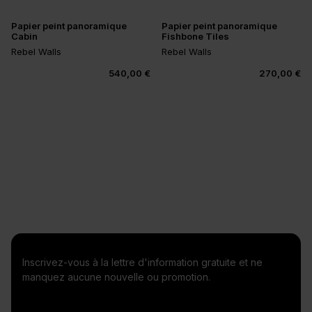
Papier peint panoramique
Papier peint panoramique
Cabin
Fishbone Tiles
Rebel Walls
Rebel Walls
540,00 €
270,00 €
Inscrivez-vous à la lettre d'information gratuite et ne
manquez aucune nouvelle ou promotion.