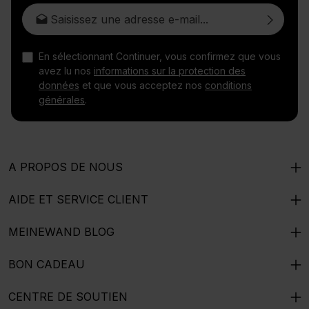
Adresse e-mail*
En sélectionnant Continuer, vous confirmez que vous
avez lu nos
informations sur la protection des
données
et que vous acceptez nos
conditions
générales
.
A PROPOS DE NOUS
AIDE ET SERVICE CLIENT
MEINEWAND BLOG
BON CADEAU
CENTRE DE SOUTIEN