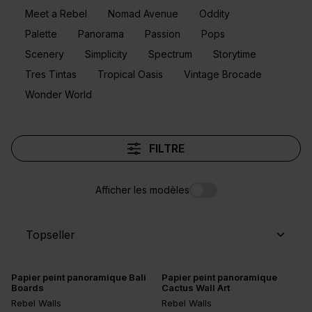
Meet a Rebel
Nomad Avenue
Oddity
Palette
Panorama
Passion
Pops
Scenery
Simplicity
Spectrum
Storytime
Tres Tintas
Tropical Oasis
Vintage Brocade
Wonder World
FILTRE
Afficher les modèles
Papier peint panoramique Bali
Papier peint panoramique
Boards
Cactus Wall Art
Rebel Walls
Rebel Walls