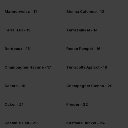
+5
+5
Marmorweiss - 11
Sienna Calcinee - 12
+5
+5
Terra Hell - 13
Terra Dunkel - 14
+5
+5
Bordeaux - 15
Rosso Pompei - 16
+5
+5
Champagner Havane - 17
Terracotta Apricot - 18
+5
+5
Sahara - 19
Champagner Sienna - 20
+5
+5
Ocker - 21
Flieder - 22
+5
+5
Kastanie Hell - 23
Kastanie Dunkel - 24