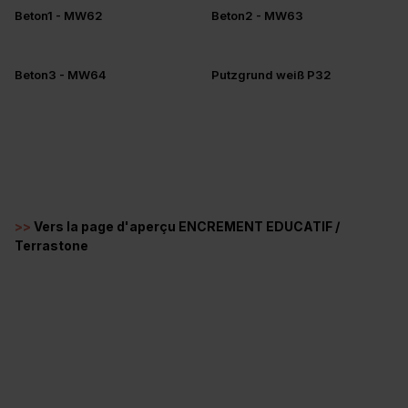
+5
Beton1 - MW62
Beton2 - MW63
Beton3 - MW64
Putzgrund weiß P32
>>
Vers la page d'aperçu ENCREMENT EDUCATIF /
Terrastone