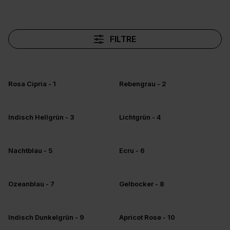
FILTRE
Rosa Cipria - 1
Rebengrau - 2
+5
+5
Indisch Hellgrün - 3
Lichtgrün - 4
+5
+5
Nachtblau - 5
Ecru - 6
+5
+5
Ozeanblau - 7
Gelbocker - 8
+5
+5
Indisch Dunkelgrün - 9
Apricot Rose - 10