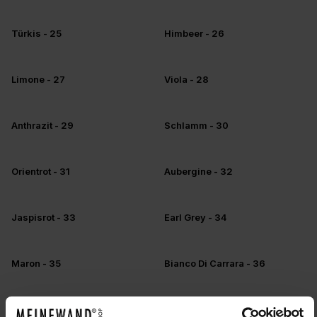
+5
+5
Türkis - 25
Himbeer - 26
+5
+5
Limone - 27
Viola - 28
+5
+5
Anthrazit - 29
Schlamm - 30
+5
+5
Orientrot - 31
Aubergine - 32
+5
+5
Jaspisrot - 33
Earl Grey - 34
+5
+5
Maron - 35
Bianco Di Carrara - 36
+5
+5
Rosso Di Firenze - 37
Terra Di Roma - 38