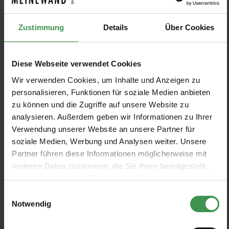
+5
+5
Zustimmung
Details
Über Cookies
Terra Di Sienna - 39
Schoko - 40
+5
+5
Kaffee - 41
Terra Di Toscana - 42
Diese Webseite verwendet Cookies
Wir verwenden Cookies, um Inhalte und Anzeigen zu
+5
+5
personalisieren, Funktionen für soziale Medien anbieten
Mumbai Dark - 43
Mumbai Standard - 44
zu können und die Zugriffe auf unsere Website zu
analysieren. Außerdem geben wir Informationen zu Ihrer
+5
+5
Mumbai Medium - 45
Mumbai Hell - 46
Verwendung unserer Website an unsere Partner für
soziale Medien, Werbung und Analysen weiter. Unsere
Partner führen diese Informationen möglicherweise mit
+5
+5
Mumbai Fog - 47
Mumbai Cloud - 48
weiteren Daten zusammen, die Sie ihnen bereitgestellt
haben oder die sie im Rahmen Ihrer Nutzung der Dienste
+5
+5
gesammelt haben.
Einwilligungsauswahl
Mumbai Opal - 49
Anthrazit Dark - 50
Notwendig
+5
+5
Beton Dark - 51
Beton Standard - 52