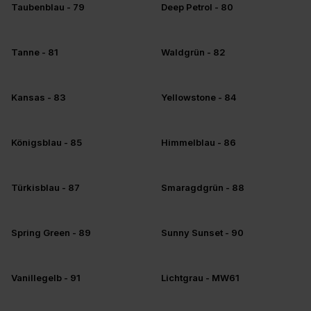
+5
+5
Taubenblau - 79
Deep Petrol - 80
+5
+5
Tanne - 81
Waldgrün - 82
+5
+5
Kansas - 83
Yellowstone - 84
+5
+5
Königsblau - 85
Himmelblau - 86
+5
+5
Türkisblau - 87
Smaragdgrün - 88
+5
+5
Spring Green - 89
Sunny Sunset - 90
+5
+5
Vanillegelb - 91
Lichtgrau - MW61