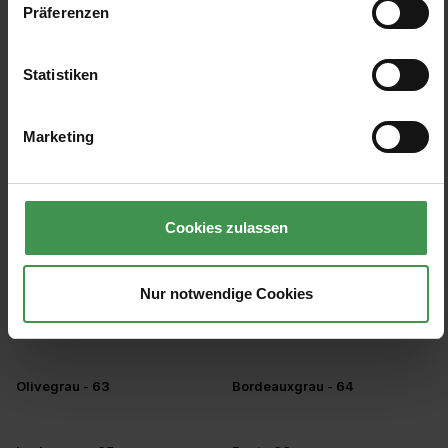
Präferenzen
+5
+5
Beton Hell - 53
Beton Schlamm - 54
Statistiken
+5
+5
Beton Opal - 55
Edelweiß - 56
Marketing
+5
+5
Sandgrau - 57
Lehmgrau - 58
Cookies zulassen
+5
+5
Kastaniengrau - 59
Achatgrau Opal - 60
Nur notwendige Cookies
+5
+5
Achatgrau Hell - 61
Achatgrau Standard - 62
+11
+11
Olivegrau - 63
Bordeauxgrau - 64
+11
+11