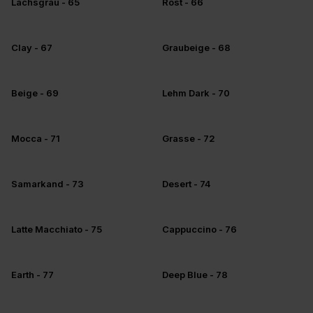
Lachsgrau - 65
Rost - 66
+5
+5
Clay - 67
Graubeige - 68
+5
+5
Beige - 69
Lehm Dark - 70
+5
+5
Mocca - 71
Grasse - 72
+5
+5
Samarkand - 73
Desert - 74
+5
+5
Latte Macchiato - 75
Cappuccino - 76
+5
+5
Earth - 77
Deep Blue - 78