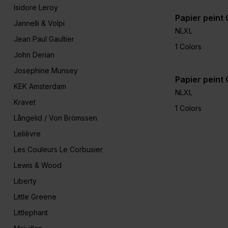
Isidore Leroy
Papier peint
Jannelli & Volpi
NLXL
Jean Paul Gaultier
1 Colors
John Derian
Josephine Munsey
Papier peint
KEK Amsterdam
NLXL
Kravet
1 Colors
Långelid / Von Brömssen
Lelièvre
Les Couleurs Le Corbusier
Lewis & Wood
Liberty
Little Greene
Littlephant