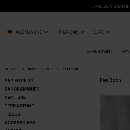
recherche
Passer à la navigation principale
LIVRAISON GRATUIT
ALLEMANGNE
FRANÇAIS
EURO
PAPIER PEINT
PAN
ACCUEIL
Brands
NLXL
Piet Boon
Piet Boon
PAPIER PEINT
PANORAMIQUES
PEINTURE
TERRASTONE
TISSUS
ACCESSOIRES