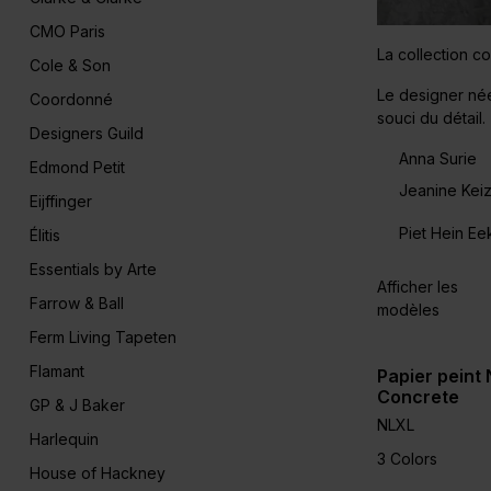
CMO Paris
La collection c
Cole & Son
Le designer née
Coordonné
souci du détail.
Designers Guild
Anna Surie
Edmond Petit
Jeanine Kei
Eijffinger
Piet Hein Ee
Élitis
Essentials by Arte
Afficher les
Farrow & Ball
modèles
Ferm Living Tapeten
Flamant
Papier peint
Concrete
GP & J Baker
NLXL
Harlequin
3 Colors
House of Hackney