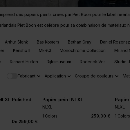
omprend des papiers peints créés par Piet Boon pour le label néerla
rlandais Piet Boon est célèbre pour sa combinaison de matériaux n
Arthur Slenk
Bas Kosters
Bethan Gray
Daniel Rozensz
zer
Kensho II
MERCI
Monochrome Collection
Mr and 
k
Richard Hutten
Rijksmuseum
Roderick Vos
Studio 
Fabricant
Application
Groupe de couleurs
Mat
 NLXL Polished
Papier peint NLXL
Papier
NLXL
NLXL
1 Colors
259,00 €
1 Colors
De 259,00 €