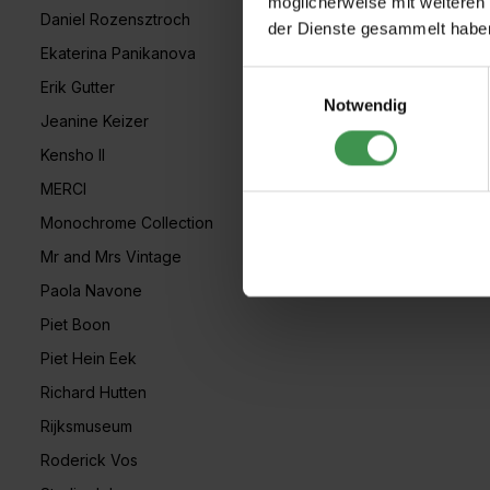
möglicherweise mit weiteren
Daniel Rozensztroch
der Dienste gesammelt habe
Ekaterina Panikanova
Einwilligungsauswahl
Erik Gutter
Notwendig
Jeanine Keizer
Kensho II
MERCI
Monochrome Collection
Mr and Mrs Vintage
Paola Navone
Piet Boon
Piet Hein Eek
Richard Hutten
Rijksmuseum
Roderick Vos