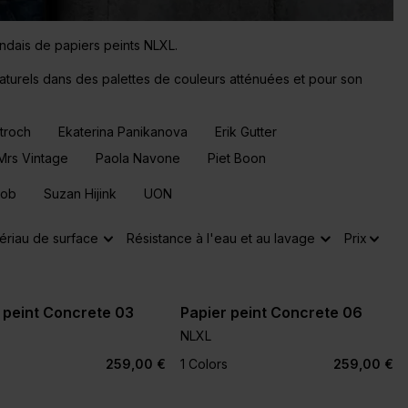
ndais de papiers peints NLXL.
aturels dans des palettes de couleurs atténuées et pour son
troch
Ekaterina Panikanova
Erik Gutter
Mrs Vintage
Paola Navone
Piet Boon
Job
Suzan Hijink
UON
ériau de surface
Résistance à l'eau et au lavage
Prix
 peint Concrete 03
Papier peint Concrete 06
NLXL
259,00 €
1 Colors
259,00 €