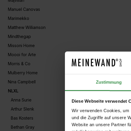
Majvillan
Manuel Canovas
Marimekko
Matthew Williamson
Mindthegap
Missoni Home
Moooi for Arte
Morris & Co
Mulberry Home
Nina Campbell
Zustimmung
NLXL
Anna Surie
Diese Webseite verwendet 
Arthur Slenk
Wir verwenden Cookies, um I
und die Zugriffe auf unsere 
Bas Kosters
Website an unsere Partner fü
Bethan Gray