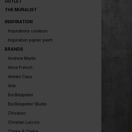
OUTLET
THE MURALIST
INSPIRATION
Inspirations couleurs
Inspiration papier peint
BRANDS
Andrew Martin
Anna French
Armani Casa
Arte
Boråstapeter
Boråstapeter Studio
Chivasso
Christian Lacroix
Clarke & Clarke