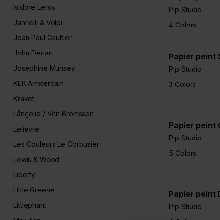
Isidore Leroy
Pip Studio
Jannelli & Volpi
4 Colors
Jean Paul Gaultier
John Derian
Papier peint 
Josephine Munsey
Pip Studio
KEK Amsterdam
3 Colors
Kravet
Långelid / Von Brömssen
Papier peint
Lelièvre
Pip Studio
Les Couleurs Le Corbusier
5 Colors
Lewis & Wood
Liberty
Little Greene
Papier peint
Littlephant
Pip Studio