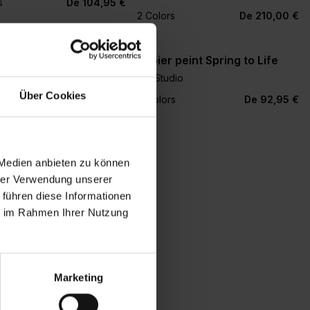
+1
s
De 104,95 €
2 Colors
De 210,00 €
 peint Flowers
Papier peint Spring to Life
dio
Pip Studio
Über Cookies
+3
245,00 €
7 Colors
De 92,95 €
 Medien anbieten zu können
hrer Verwendung unserer
 führen diese Informationen
ie im Rahmen Ihrer Nutzung
Marketing