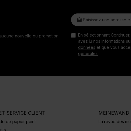
Adresse e-mail*
En sélectionnant Continuer
z aucune nouvelle ou promotion.
avez lu nos
informations su
données
et que vous acce
générales
.
ET SERVICE CLIENT
MEINEWAND 
e de papier peint
La revue des mur
nts