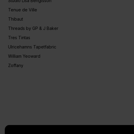
Studio Lisa Bengtsson
Tenue de Ville
Thibaut
Threads by GP & J Baker
Tres Tintas
Ulricehamns Tapetfabric
William Yeoward
Zoffany