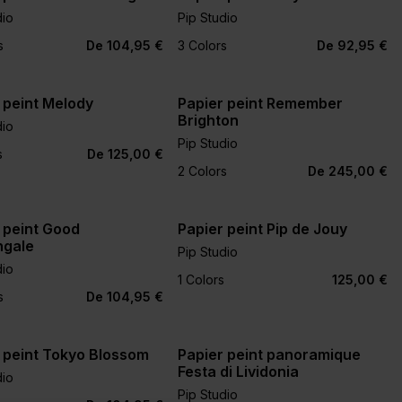
dio
Pip Studio
+3
s
De 104,95 €
3 Colors
De 92,95 €
 peint Melody
Papier peint Remember
Brighton
dio
Pip Studio
s
De 125,00 €
2 Colors
De 245,00 €
 peint Good
Papier peint Pip de Jouy
ngale
Pip Studio
dio
+3
1 Colors
125,00 €
s
De 104,95 €
 peint Tokyo Blossom
Papier peint panoramique
Festa di Lividonia
dio
Pip Studio