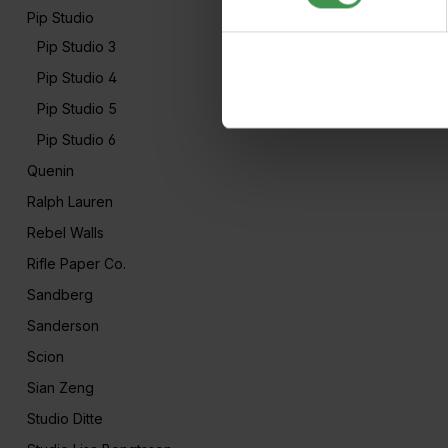
Pip Studio
Pip Studio 3
Pip Studio 4
Pip Studio 5
Pip Studio 6
Quenin
Ralph Lauren
Rebel Walls
Rifle Paper Co.
Sandberg
Sanderson
Scion
Sian Zeng
Studio Ditte