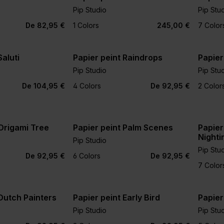
Pip Studio
Pip Stu
De 82,95 €
1 Colors
245,00 €
7 Color
Saluti
Papier peint Raindrops
Papier
Pip Studio
Pip Stu
De 104,95 €
4 Colors
De 92,95 €
2 Color
 Origami Tree
Papier peint Palm Scenes
Papier
Nighti
Pip Studio
Pip Stu
+1
+2
De 92,95 €
6 Colors
De 92,95 €
7 Color
 Dutch Painters
Papier peint Early Bird
Papier
Pip Studio
Pip Stu