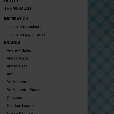
OUTLET
THE MURALIST
INSPIRATION
Inspirations couleurs
Inspiration papier peint
BRANDS
Andrew Martin
Anna French
Armani Casa
Arte
Boråstapeter
Boråstapeter Studio
Chivasso
Christian Lacroix
Clarke & Clarke