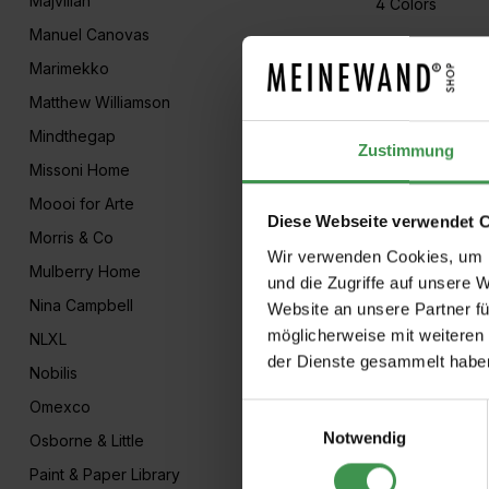
Majvillan
4 Colors
Manuel Canovas
Marimekko
Papier peint 
Matthew Williamson
Pip Studio
Mindthegap
Zustimmung
1 Colors
Missoni Home
Moooi for Arte
Diese Webseite verwendet 
Morris & Co
Wir verwenden Cookies, um I
1
2
Mulberry Home
und die Zugriffe auf unsere 
Nina Campbell
Website an unsere Partner fü
möglicherweise mit weiteren
NLXL
der Dienste gesammelt habe
Nobilis
Omexco
Einwilligungsauswahl
Notwendig
Osborne & Little
Paint & Paper Library