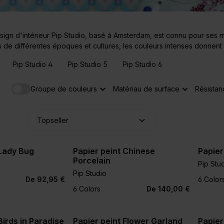
sign d'intérieur Pip Studio, basé à Amsterdam, est connu pour ses mo
es de différentes époques et cultures, les couleurs intenses donnent
Pip Studio 4
Pip Studio 5
Pip Studio 6
Groupe de couleurs
Matériau de surface
Résistan
 Lady Bug
Papier peint Chinese
Papier
Porcelain
Pip Stu
Pip Studio
+3
+2
De 92,95 €
6 Color
6 Colors
De 140,00 €
Birds in Paradise
Papier peint Flower Garland
Papier