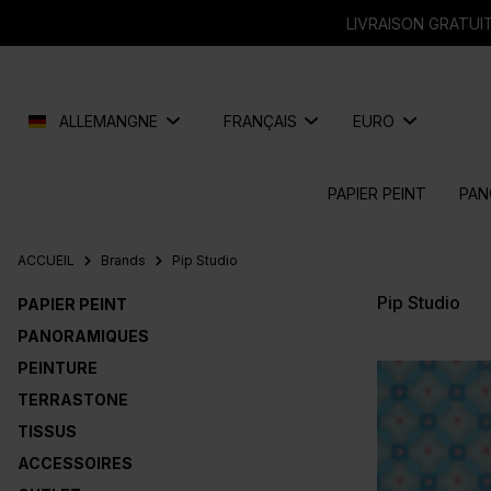
recherche
Passer à la navigation principale
LIVRAISON GRATUIT
ALLEMANGNE
FRANÇAIS
EURO
PAPIER PEINT
PAN
ACCUEIL
Brands
Pip Studio
Pip Studio
PAPIER PEINT
PANORAMIQUES
PEINTURE
TERRASTONE
TISSUS
ACCESSOIRES