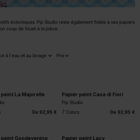
tifs éclectiques. Pip Studio reste également fidèle à ses papiers
 un coup de fouet à la pièce.
ce à l'eau et au lavage
Prix
 peint La Majorelle
Papier peint Casa di Fiori
dio
Pip Studio
+2
+3
s
De 92,95 €
7 Colors
De 92,95 €
 peint Goodevening
Papier peint Lacy