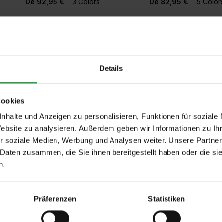
De 92,95 €
3 Colors
De 82,95 €
5 Color
Floral Fantasy
Papier peint Morning Glory
Papier
Blau
Pip Stu
Pip Studio
Details
92,95 €
1 Colors
1 Colors
495,00 €
Cookies
nhalte und Anzeigen zu personalisieren, Funktionen für soziale
Website zu analysieren. Außerdem geben wir Informationen zu I
r soziale Medien, Werbung und Analysen weiter. Unsere Partner
 Daten zusammen, die Sie ihnen bereitgestellt haben oder die s
n.
Präferenzen
Statistiken