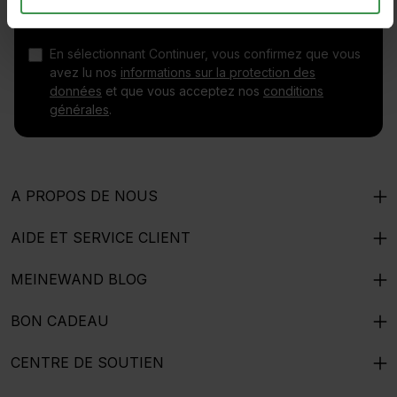
En sélectionnant Continuer, vous confirmez que vous
avez lu nos
informations sur la protection des
données
et que vous acceptez nos
conditions
générales
.
A PROPOS DE NOUS
AIDE ET SERVICE CLIENT
MEINEWAND BLOG
BON CADEAU
CENTRE DE SOUTIEN