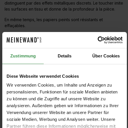
distinguent par des effets métalliques discrets. Le toucher imite
les surfaces en tissu et donne de la profondeur à la pièce.
En même temps, les papiers peints sont résistants et
effaçables.
Animals
Fiep Westendorp
Floor Rieder
Frans Uyterlinde
Golden Age Flowers
Zustimmung
Details
Über Cookies
Golden Lines
Golden Metallics
Graphic Lines
Hotel Chique
Landscapes and Clouds
Marble
Diese Webseite verwendet Cookies
Natural Chique
Wir verwenden Cookies, um Inhalte und Anzeigen zu
personalisieren, Funktionen für soziale Medien anbieten
zu können und die Zugriffe auf unsere Website zu
FILTRE
analysieren. Außerdem geben wir Informationen zu Ihrer
Verwendung unserer Website an unsere Partner für
Afficher les modèles
soziale Medien, Werbung und Analysen weiter. Unsere
Partner führen diese Informationen möglicherweise mit