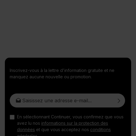
Inscrivez-vous à la lettre d'information gratuite et ne
manquez aucune nouvelle ou promotion.
Adresse e-mail*
En sélectionnant Continuer, vous confirmez que vous
avez lu nos
informations sur la protection des
données
et que vous acceptez nos
conditions
générales
.