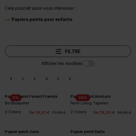
Cela pourrait aussi vous intéresser :
>>
Papiers peints pour enfants
FILTRE
Afficher les modèles
1
2
3
4
5
Papier peint Forest Friends
Papier peint Animals
5
%
20
%
Boråstapeter
Ferm Living Tapeten
3 Colors
2 Colors
De 74,01 €
De 79,20 €
77,90 €
99,00 €
Papier peint June
Papier peint Della