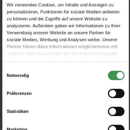
Papier peint Confetti
Papier peint Rose Garden
20
%
5
%
Wir verwenden Cookies, um Inhalte und Anzeigen zu
Ferm Living Tapeten
Boråstapeter
personalisieren, Funktionen für soziale Medien anbieten
1 Colors
2 Colors
63,20 €
De 74,01 €
79,00 €
77,90 €
zu können und die Zugriffe auf unsere Website zu
analysieren. Außerdem geben wir Informationen zu Ihrer
Verwendung unserer Website an unsere Partner für
Papier peint Dinosaur Vibes
Papier peint Whales
5
%
soziale Medien, Werbung und Analysen weiter. Unsere
Majvillan
Boråstapeter
Partner führen diese Informationen möglicherweise mit
3 Colors
2 Colors
De 95,00 €
De 74,01 €
77,90 €
weiteren Daten zusammen, die Sie ihnen bereitgestellt
haben oder die sie im Rahmen Ihrer Nutzung der Dienste
gesammelt haben.
Sticker mural Poetry
Papier peint Sweet Cotton
Einwilligungsauswahl
Majvillan
Majvillan
Notwendig
4 Colors
22,00 €
De 95,00 €
Präferenzen
Papier peint Magical
Papier peint Stig Lindberg Pall
5
%
Adventure
Boråstapeter
Statistiken
Majvillan
2 Colors
De 137,75 €
145,00 €
2 Colors
De 95,00 €
Marketing