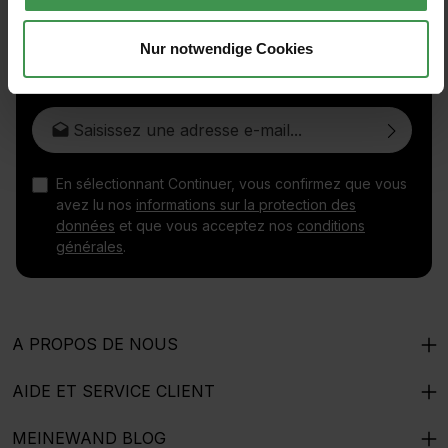
Inscrivez-vous à la lettre d'information gratuite et ne
Nur notwendige Cookies
manquez aucune nouvelle ou promotion.
Adresse e-mail*
En sélectionnant Continuer, vous confirmez que vous
avez lu nos
informations sur la protection des
données
et que vous acceptez nos
conditions
générales
.
A PROPOS DE NOUS
AIDE ET SERVICE CLIENT
MEINEWAND BLOG