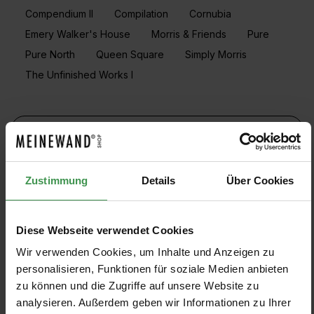
Compendium II
Compilation
Cornubia
Emery Walker's House
Morris & Friends
Pure
Pure North
Queen Square
Simply Morris
The Unfinished Works I
FILTRE
Afficher les modèles
Zustimmung
Details
Über Cookies
Diese Webseite verwendet Cookies
Wir verwenden Cookies, um Inhalte und Anzeigen zu
Papier peint Fruit
Papier peint Marigold
10
%
personalisieren, Funktionen für soziale Medien anbieten
Morris & Co
Morris & Co
zu können und die Zugriffe auf unsere Website zu
11 Colors
13 Colors
De 162,90 €
De 146,70 €
163,00 €
+7
+9
analysieren. Außerdem geben wir Informationen zu Ihrer