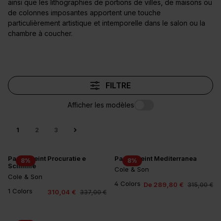
ainsi que les lithographies de portions de villes, de maisons ou
de colonnes imposantes apportent une touche
particulièrement artistique et intemporelle dans le salon ou la
chambre à coucher.
FILTRE
Afficher les modèles
1
2
3
Papier peint Procuratie e
Papier peint Mediterranea
8
%
8
%
Scimmie
Cole & Son
Cole & Son
4 Colors
De 289,80 €
315,00 €
1 Colors
310,04 €
337,00 €