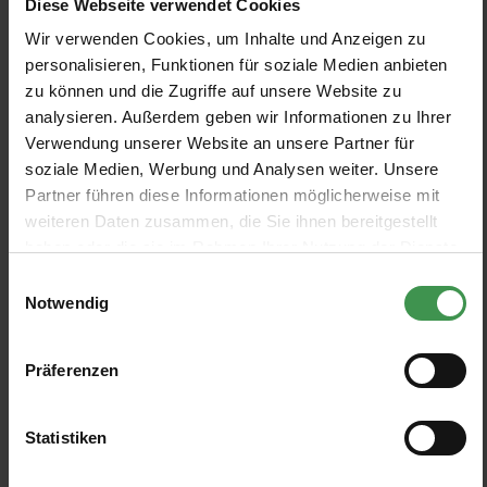
Diese Webseite verwendet Cookies
Wir verwenden Cookies, um Inhalte und Anzeigen zu
Papier peint Veranda
Papier peint Vaticano
5
%
5
%
personalisieren, Funktionen für soziale Medien anbieten
Mindthegap
Mindthegap
zu können und die Zugriffe auf unsere Website zu
2 Colors
2 Colors
De 255,46 €
De 255,46 €
268,90 €
268,90 €
analysieren. Außerdem geben wir Informationen zu Ihrer
Verwendung unserer Website an unsere Partner für
soziale Medien, Werbung und Analysen weiter. Unsere
Papier peint Farmingdale
Papier peint Egyptian Columns
5
%
Partner führen diese Informationen möglicherweise mit
Anna French
Mindthegap
weiteren Daten zusammen, die Sie ihnen bereitgestellt
4 Colors
1 Colors
De 194,90 €
255,46 €
268,90 €
haben oder die sie im Rahmen Ihrer Nutzung der Dienste
gesammelt haben.
Einwilligungsauswahl
Notwendig
Papier peint Athena
Papier peint Citta di Castello
5
%
Mindthegap
Arte
4 Colors
3 Colors
De 255,46 €
De 169,00 €
268,90 €
Präferenzen
Papier peint Grand Eiffel
Papier peint Columns
5
%
Statistiken
Mindthegap
Zoffany
3 Colors
3 Colors