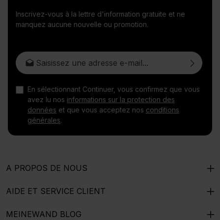
Inscrivez-vous à la lettre d'information gratuite et ne
manquez aucune nouvelle ou promotion.
Adresse e-mail*
En sélectionnant Continuer, vous confirmez que vous
avez lu nos
informations sur la protection des
données
et que vous acceptez nos
conditions
générales
.
A PROPOS DE NOUS
AIDE ET SERVICE CLIENT
MEINEWAND BLOG