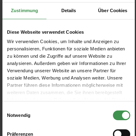
Papier peint panoramique
Papier peint panoramique Bois
Earth Layers
Coordonné
Zustimmung
Details
Über Cookies
Coordonné
2 Colors
De 1 178,00 €
4 Colors
De 641,00 €
Diese Webseite verwendet Cookies
Wir verwenden Cookies, um Inhalte und Anzeigen zu
Papier peint Roi des Aulnes
Papier peint panoramique
Opulence Lines
personalisieren, Funktionen für soziale Medien anbieten
Isidore Leroy
Rebel Walls
zu können und die Zugriffe auf unsere Website zu
2 Colors
De 299,00 €
4 Colors
analysieren. Außerdem geben wir Informationen zu Ihrer
De 630,00 €
Verwendung unserer Website an unsere Partner für
soziale Medien, Werbung und Analysen weiter. Unsere
Papier peint panoramique
Papier peint panoramique
Partner führen diese Informationen möglicherweise mit
Sand Waves Metallics
Engraved Flowers Uyterlinde
weiteren Daten zusammen, die Sie ihnen bereitgestellt
Coordonné
KEK Amsterdam
+8
haben oder die sie im Rahmen Ihrer Nutzung der Dienste
2 Colors
12 Colors
De 1 178,00 €
De 200,00 €
gesammelt haben.
Einwilligungsauswahl
Notwendig
Papier peint panoramique
Papier peint panoramique
Harenae
Odisha
Coordonné
Designers Guild
Präferenzen