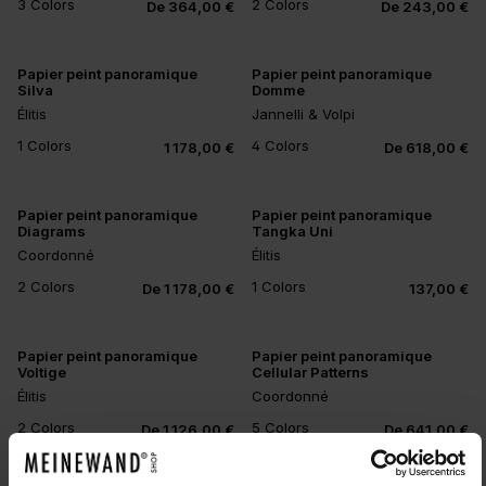
3 Colors
2 Colors
De 364,00 €
De 243,00 €
Papier peint panoramique
Papier peint panoramique
Silva
Domme
Élitis
Jannelli & Volpi
1 Colors
4 Colors
1 178,00 €
De 618,00 €
Papier peint panoramique
Papier peint panoramique
Diagrams
Tangka Uni
Coordonné
Élitis
2 Colors
1 Colors
De 1 178,00 €
137,00 €
Papier peint panoramique
Papier peint panoramique
Voltige
Cellular Patterns
Élitis
Coordonné
+1
2 Colors
5 Colors
De 1 126,00 €
De 641,00 €