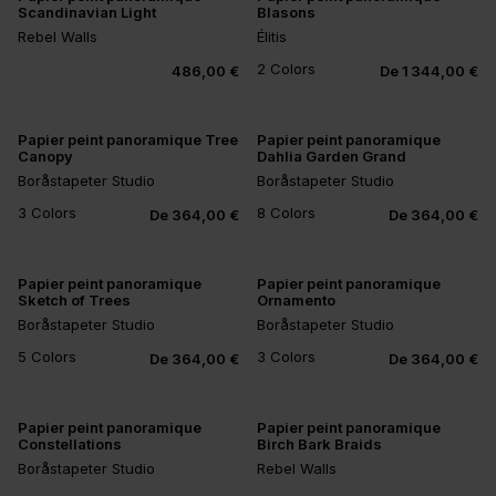
Scandinavian Light
Blasons
Rebel Walls
Élitis
2 Colors
486,00 €
De 1 344,00 €
Papier peint panoramique Tree
Papier peint panoramique
Canopy
Dahlia Garden Grand
Boråstapeter Studio
Boråstapeter Studio
+4
3 Colors
8 Colors
De 364,00 €
De 364,00 €
Papier peint panoramique
Papier peint panoramique
Sketch of Trees
Ornamento
Boråstapeter Studio
Boråstapeter Studio
+1
5 Colors
3 Colors
De 364,00 €
De 364,00 €
Papier peint panoramique
Papier peint panoramique
Constellations
Birch Bark Braids
Boråstapeter Studio
Rebel Walls