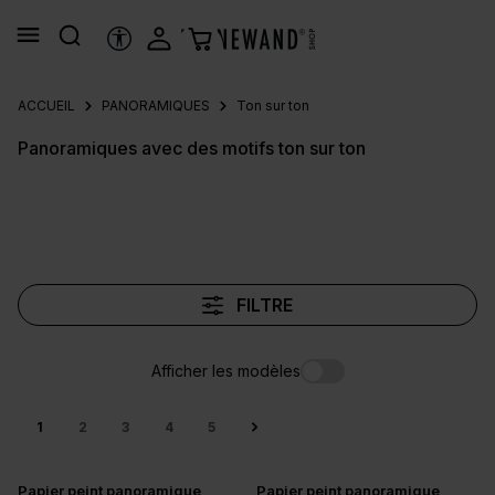
tenu principal
OUTILS D’ACCESSIBILITÉ
ACCUEIL
PANORAMIQUES
Ton sur ton
Panoramiques avec des motifs ton sur ton
FILTRE
Afficher les modèles
1
2
3
4
5
Papier peint panoramique
Papier peint panoramique