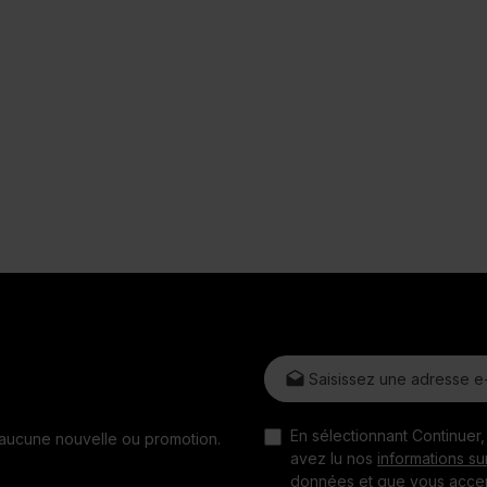
Adresse e-mail*
En sélectionnant Continuer
z aucune nouvelle ou promotion.
avez lu nos
informations su
données
et que vous acce