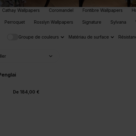
Cathay Wallpapers
Coromandel
Fontibre Wallpapers
H
Perroquet
Rosslyn Wallpapers
Signature
Sylvana
Groupe de couleurs
Matériau de surface
Résistan
Penglai
De 184,00 €