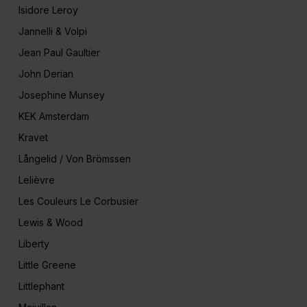
Isidore Leroy
Jannelli & Volpi
Jean Paul Gaultier
John Derian
Josephine Munsey
KEK Amsterdam
Kravet
Långelid / Von Brömssen
Lelièvre
Les Couleurs Le Corbusier
Lewis & Wood
Liberty
Little Greene
Littlephant