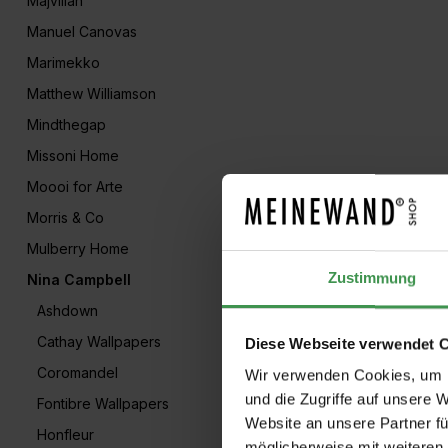
Majvillan
Manuel Canovas
Marimekko
Matthew Williamson
Mindthegap
Missoni Home
Moooi for Arte
Morris & Co
Mulberry Home
Zustimmung
Nina Campbell
Ashdown
Cathay Wallpapers
Diese Webseite verwendet 
Coromandel
Wir verwenden Cookies, um I
und die Zugriffe auf unsere 
Fontibre Wallpapers
Website an unsere Partner fü
Honfleur
möglicherweise mit weiteren