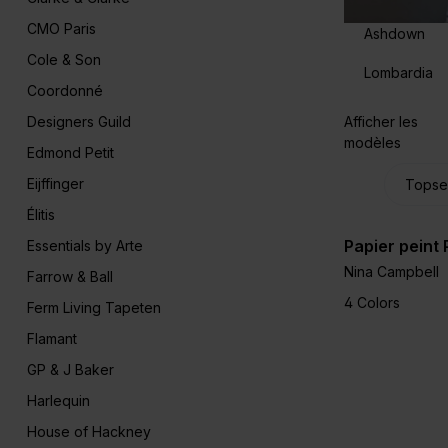
CMO Paris
Ashdown
Cole & Son
Lombardia
Coordonné
Designers Guild
Afficher les
modèles
Edmond Petit
Eijffinger
Élitis
Papier peint 
Essentials by Arte
Nina Campbell
Farrow & Ball
4 Colors
Ferm Living Tapeten
Flamant
GP & J Baker
Harlequin
House of Hackney