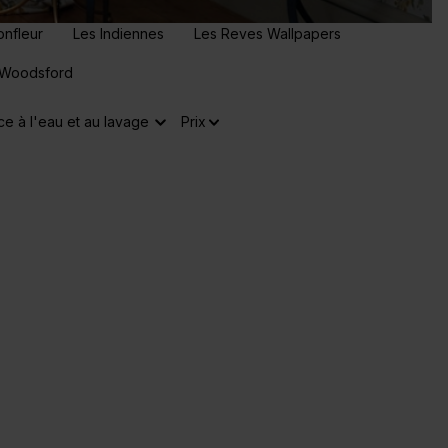
onfleur
Les Indiennes
Les Reves Wallpapers
Woodsford
ce à l'eau et au lavage
Prix