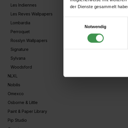
Les Indiennes
der Dienste gesammelt habe
Les Reves Wallpapers
Einwilligungsauswahl
Lombardia
Notwendig
Perroquet
Rosslyn Wallpapers
Signature
Sylvana
Woodsford
NLXL
Nobilis
Omexco
Osborne & Little
Paint & Paper Library
Pip Studio