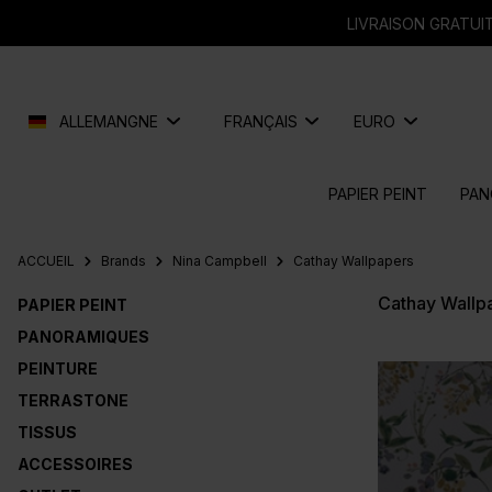
recherche
Passer à la navigation principale
LIVRAISON GRATUIT
ALLEMANGNE
FRANÇAIS
EURO
PAPIER PEINT
PAN
ACCUEIL
Brands
Nina Campbell
Cathay Wallpapers
Cathay Wallp
PAPIER PEINT
PANORAMIQUES
PEINTURE
TERRASTONE
TISSUS
ACCESSOIRES