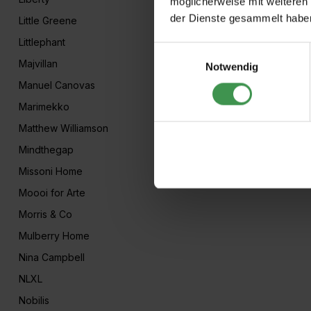
möglicherweise mit weiteren
der Dienste gesammelt habe
Little Greene
Littlephant
Einwilligungsauswahl
Majvillan
Notwendig
Manuel Canovas
Marimekko
Matthew Williamson
Mindthegap
Missoni Home
Moooi for Arte
Morris & Co
Mulberry Home
Nina Campbell
NLXL
Nobilis