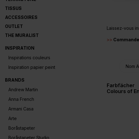
TISSUS
ACCESSOIRES
OUTLET
Laissez-vous ins
THE MURALIST
>>
Commander 
INSPIRATION
Inspirations couleurs
Inspiration papier peint
BRANDS
Farbfächer
Andrew Martin
Colours of E
& Colour Sal
Anna French
Armani Casa
Arte
Boråstapeter
Boråstapeter Studio