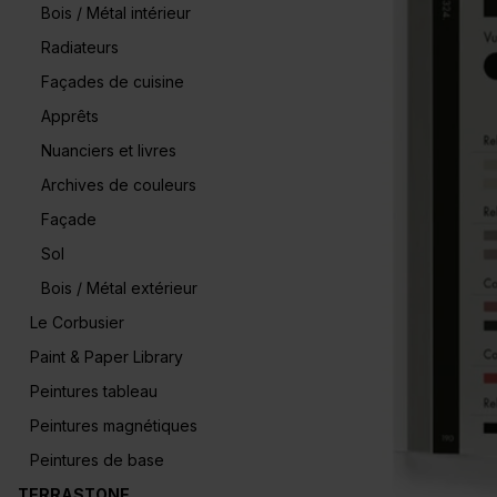
Bois / Métal intérieur
Radiateurs
Façades de cuisine
Apprêts
Nuanciers et livres
Archives de couleurs
Façade
Sol
Bois / Métal extérieur
Le Corbusier
Paint & Paper Library
Peintures tableau
Peintures magnétiques
Peintures de base
TERRASTONE