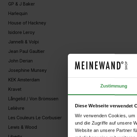
GP & J Baker
Harlequin
House of Hackney
Isidore Leroy
Jannelli & Volpi
Jean Paul Gaultier
John Derian
Josephine Munsey
KEK Amsterdam
Zustimmung
Kravet
Långelid / Von Brömssen
Diese Webseite verwendet 
Lelièvre
Wir verwenden Cookies, um I
Les Couleurs Le Corbusier
und die Zugriffe auf unsere 
Lewis & Wood
Website an unsere Partner fü
Liberty