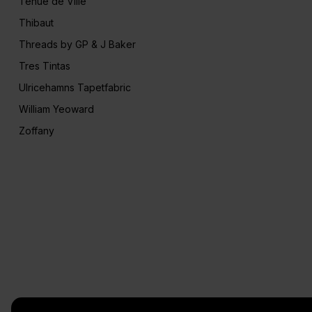
Tenue de Ville
Thibaut
Threads by GP & J Baker
Tres Tintas
Ulricehamns Tapetfabric
William Yeoward
Zoffany