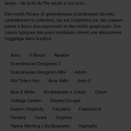
temps - de la fin du 19e siècle à nos jours.
Des motifs floraux et géométriques scandinaves discrets
caractérisent la collection, qui est complétée par des papiers
peints à fleurs plus expressifs et des motifs graphiques. Des
coloris typiques des pays nordiques créent une atmosphère
hyggelige dans la pièce.
Anno
In Bloom
Newbie
Scandinavian Designers 2
Scandinavian Designers Mini
Adorn
Alla Tiders Hus
Alvar Aalto
Anno II
Blue & White
Boråstapeter x Gotain
Charm
Cottage Garden
Dreamy Escape
Eastern Simplicity
Fairyland
Falsterbo III
Flowery
Forest
Graphics
Hanna Werning x Boråstapeter
Highlights