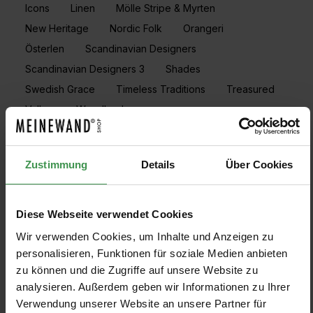
Icons
Linen
Mölle Stripe & Myrten
New Heritage
Nordic Folk
Orangeri
Österlen
Scandinavian Designers
Scandinavian Designers 3
Shades
Swedish Grace
Timeless Traditions
Treasured
Vallmo
Woodland
FILTRE
Zustimmung
Details
Über Cookies
Afficher les modèles
Diese Webseite verwendet Cookies
Wir verwenden Cookies, um Inhalte und Anzeigen zu
personalisieren, Funktionen für soziale Medien anbieten
zu können und die Zugriffe auf unsere Website zu
analysieren. Außerdem geben wir Informationen zu Ihrer
Papier peint Klädesholmen
Papier peint Vivalla
5
%
5
%
Verwendung unserer Website an unsere Partner für
Boråstapeter
Boråstapeter