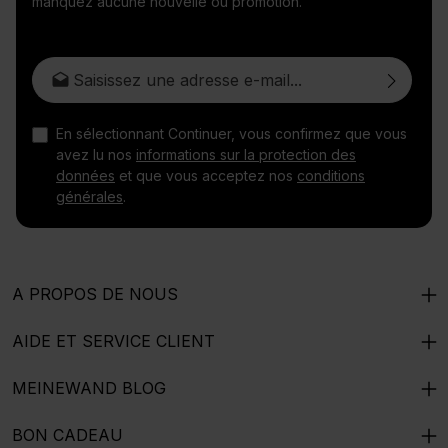
manquez aucune nouvelle ou promotion.
Adresse e-mail*
En sélectionnant Continuer, vous confirmez que vous
avez lu nos
informations sur la protection des
données
et que vous acceptez nos
conditions
générales
.
A PROPOS DE NOUS
AIDE ET SERVICE CLIENT
MEINEWAND BLOG
BON CADEAU