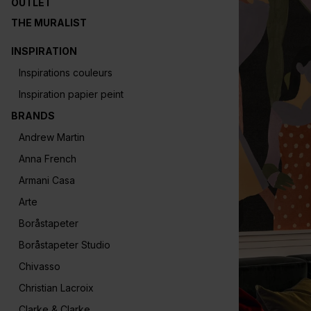
OUTLET
THE MURALIST
INSPIRATION
Inspirations couleurs
Inspiration papier peint
BRANDS
Andrew Martin
Anna French
Armani Casa
Arte
Boråstapeter
Boråstapeter Studio
Chivasso
Christian Lacroix
Clarke & Clarke