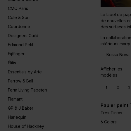
CMO Paris
Le label de pap
Cole & Son
de nouvelles co
Coordonné
des surfaces in
Designers Guild
La collaboratio
intérieurs marqu
Edmond Petit
Eijffinger
Bossa Nova
Élitis
Afficher les
Essentials by Arte
modèles
Farrow & Ball
1
2
3
Ferm Living Tapeten
Flamant
Papier peint 
GP & J Baker
Tres Tintas
Harlequin
6 Colors
House of Hackney