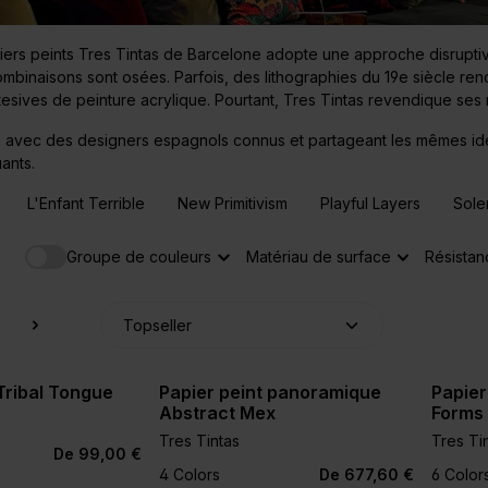
iers peints Tres Tintas de Barcelone adopte une approche disruptiv
mbinaisons sont osées. Parfois, des lithographies du 19e siècle renc
tesives de peinture acrylique. Pourtant, Tres Tintas revendique ses 
n avec des designers espagnols connus et partageant les mêmes idé
ants.
L'Enfant Terrible
New Primitivism
Playful Layers
Sole
Groupe de couleurs
Matériau de surface
Résistan
Tribal Tongue
Papier peint panoramique
Papier
Abstract Mex
Forms
Tres Tintas
Tres Ti
+2
De 99,00 €
4 Colors
De 677,60 €
6 Color