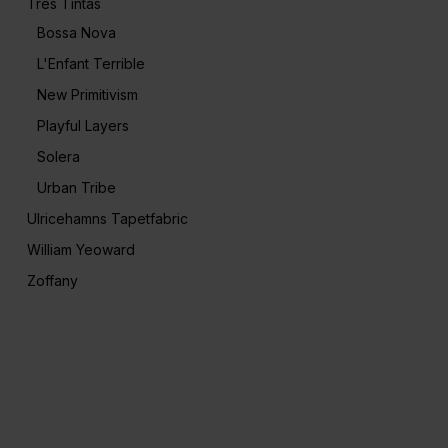
Tres Tintas
Bossa Nova
L'Enfant Terrible
New Primitivism
Playful Layers
Solera
Urban Tribe
Ulricehamns Tapetfabric
William Yeoward
Zoffany