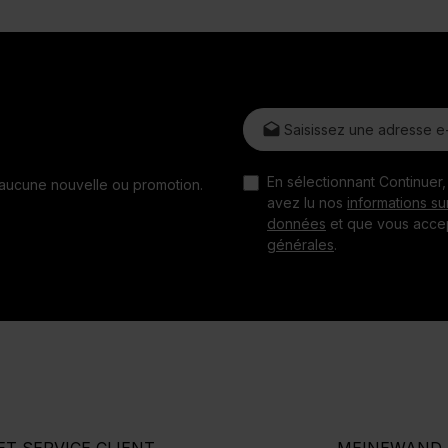
Adresse e-mail*
En sélectionnant Continuer
z aucune nouvelle ou promotion.
avez lu nos
informations su
données
et que vous acce
générales
.