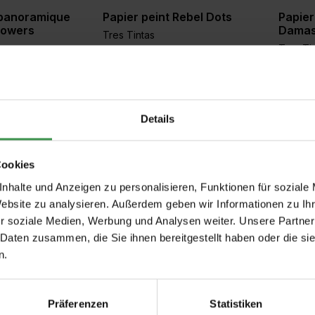
 panoramique
Papier peint Rebel Dots
Papier
Flowers
Dama
Tres Tintas
Tres Ti
+1
+1
5 Colors
De 99,00 €
De 677,60 €
6 Color
 panoramique
Papier peint Hidden Fruits
Papier
Details
ct
Graffit
Tres Tintas
Tres Ti
+1
4 Colors
De 99,00 €
Cookies
De 677,60 €
4 Color
nhalte und Anzeigen zu personalisieren, Funktionen für soziale
Website zu analysieren. Außerdem geben wir Informationen zu I
r soziale Medien, Werbung und Analysen weiter. Unsere Partner
 Daten zusammen, die Sie ihnen bereitgestellt haben oder die s
n.
Präferenzen
Statistiken