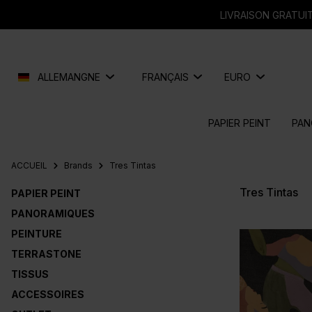
recherche
Passer à la navigation principale
LIVRAISON GRATUIT
ALLEMANGNE
FRANÇAIS
EURO
PAPIER PEINT
PAN
ACCUEIL
Brands
Tres Tintas
Tres Tintas
PAPIER PEINT
PANORAMIQUES
PEINTURE
TERRASTONE
TISSUS
ACCESSOIRES