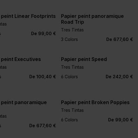
 peint Linear Footprints
Papier peint panoramique
Road Trip
ntas
Tres Tintas
+2
s
De 99,00 €
3 Colors
De 677,60 €
 peint Executives
Papier peint Speed
ntas
Tres Tintas
+4
+2
s
De 100,40 €
6 Colors
De 242,00 €
 peint panoramique
Papier peint Broken Poppies
Tres Tintas
ntas
+1
+2
6 Colors
De 99,00 €
s
De 677,60 €