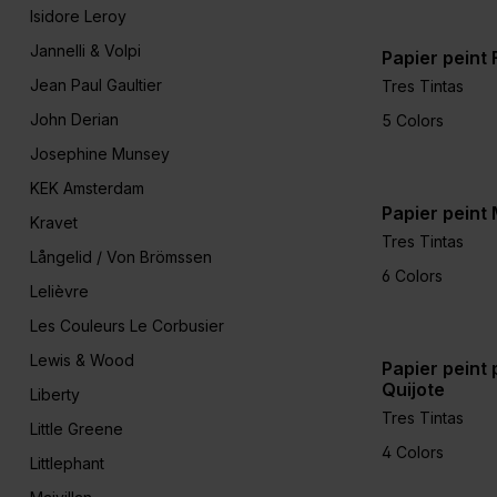
Isidore Leroy
Jannelli & Volpi
Papier peint
Jean Paul Gaultier
Tres Tintas
John Derian
5 Colors
Josephine Munsey
KEK Amsterdam
Papier peint
Kravet
Tres Tintas
Långelid / Von Brömssen
6 Colors
Lelièvre
Les Couleurs Le Corbusier
Lewis & Wood
Papier peint
Quijote
Liberty
Tres Tintas
Little Greene
4 Colors
Littlephant