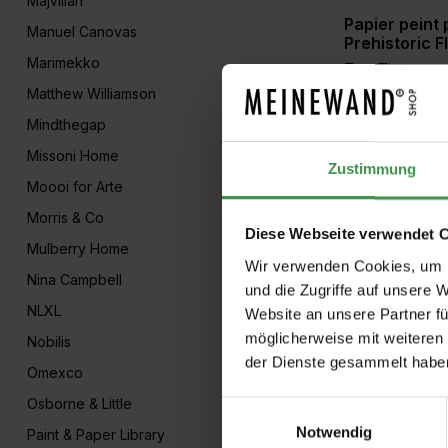
Majvillan
Papier peint
Manuel Canovas
Prehistoric 
Marimekko
Tres Tintas
Matthew Williamson
5 Colors
Mindthegap
Missoni Home
Papier peint
Zustimmung
Giant Abstra
Moooi for Arte
Tres Tintas
Morris & Co
Diese Webseite verwendet 
5 Colors
Mulberry Home
Wir verwenden Cookies, um I
Nina Campbell
und die Zugriffe auf unsere 
NLXL
Website an unsere Partner fü
1
2
3
möglicherweise mit weiteren
Nobilis
der Dienste gesammelt habe
Omexco
Osborne & Little
Einwilligungsauswahl
Notwendig
Paint & Paper Library