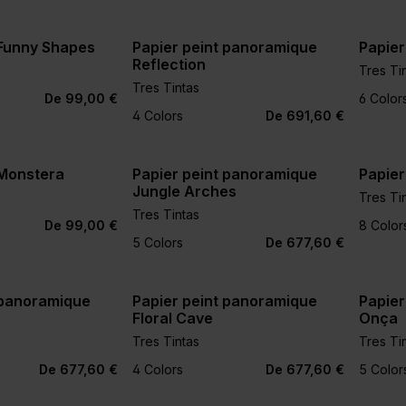
 Funny Shapes
Papier peint panoramique
Papier
Reflection
Tres Ti
Tres Tintas
+1
De 99,00 €
6 Color
4 Colors
De 691,60 €
 Monstera
Papier peint panoramique
Papier
Jungle Arches
Tres Ti
Tres Tintas
+2
+1
De 99,00 €
8 Color
5 Colors
De 677,60 €
 panoramique
Papier peint panoramique
Papier
Floral Cave
Onça
Tres Tintas
Tres Ti
De 677,60 €
4 Colors
De 677,60 €
5 Color