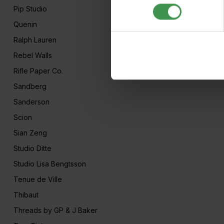
Pip Studio
Quenin
Ralph Lauren
Rebel Walls
Rifle Paper Co.
Sandberg
Sanderson
Scion
Sian Zeng
Studio Ditte
Studio Lisa Bengtsson
Tenue de Ville
Thibaut
Threads by GP & J Baker