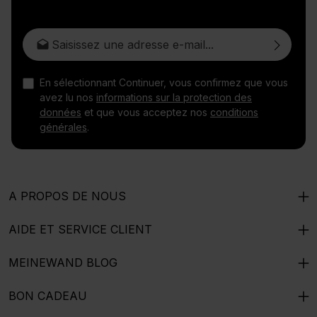
Adresse e-mail*
En sélectionnant Continuer, vous confirmez que vous
avez lu nos
informations sur la protection des
données
et que vous acceptez nos
conditions
générales
.
A PROPOS DE NOUS
AIDE ET SERVICE CLIENT
MEINEWAND BLOG
BON CADEAU