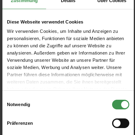
Zustimmung
Details
Über Cookies
Prim & Proper
Straight & Narrow
The Purnon Papers
Diese Webseite verwendet Cookies
Wir verwenden Cookies, um Inhalte und Anzeigen zu
FILTRE
personalisieren, Funktionen für soziale Medien anbieten
zu können und die Zugriffe auf unsere Website zu
analysieren. Außerdem geben wir Informationen zu Ihrer
Afficher les modèles
Verwendung unserer Website an unsere Partner für
soziale Medien, Werbung und Analysen weiter. Unsere
Partner führen diese Informationen möglicherweise mit
weiteren Daten zusammen, die Sie ihnen bereitgestellt
haben oder die sie im Rahmen Ihrer Nutzung der Dienste
Papier peint Adelaide
Papier peint Auguste
gesammelt haben.
Einwilligungsauswahl
Farrow & Ball
Farrow & Ball
Notwendig
5 Colors
5 Colors
De 220,00 €
De 220,00 €
+1
+1
Präferenzen
Papier peint Achard
Papier peint Barace
Farrow & Ball
Farrow & Ball