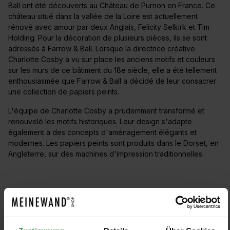
Ball ont été découverts au Château de Purnon en France. Ce
château situé dans la vallée de la Loire est actuellement
rénové avec amour par deux Anglais, Felicity Selkirk et Tim
Holding. Pour la décoration de plusieurs pièces, ils se sont
adressés à Farrow & Ball. Lorsque la directrice créative
Charlotte Cosby a vu sur place les anciens motifs et couleurs
sur les murs de ce bâtiment du 18e siècle, elle a été tellement
enthousiasmée que Farrow & Ball a décidé de leur consacrer
une collection de papiers peints.
L'équipe de Charlotte Cosby a prudemment transformé et
renouvelé les motifs historiques. Leur design s'adapte
également à des concepts d'aménagement élégants et
modernes. Les papiers peints sont produits dans le Dorset, en
Angleterre, sur des machines d'impression traditionnelles.
Carte Blanche
Grace & Favour
Latest & Greatest
Present & Correct