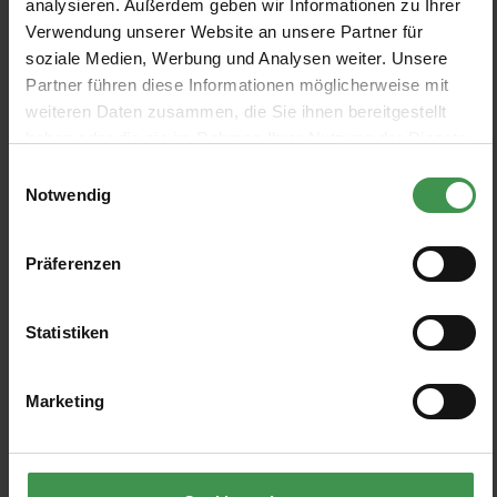
analysieren. Außerdem geben wir Informationen zu Ihrer
Verwendung unserer Website an unsere Partner für
FILTRE
soziale Medien, Werbung und Analysen weiter. Unsere
Partner führen diese Informationen möglicherweise mit
weiteren Daten zusammen, die Sie ihnen bereitgestellt
Afficher les modèles
haben oder die sie im Rahmen Ihrer Nutzung der Dienste
gesammelt haben.
Einwilligungsauswahl
Notwendig
Papier peint panoramique
Papier peint panoramique I'm
Enchanted Garden
Blue
NLXL
NLXL
Präferenzen
+3
+4
7 Colors
8 Colors
De 219,00 €
De 219,00 €
Statistiken
Marketing