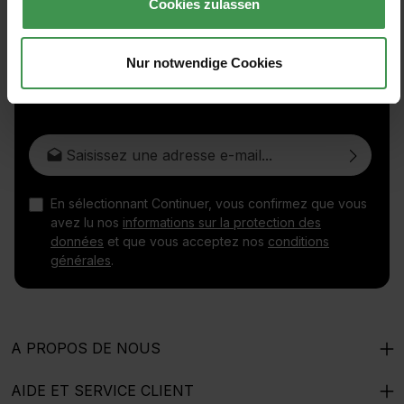
Cookies zulassen
Nur notwendige Cookies
Inscrivez-vous à la lettre d'information gratuite et ne
manquez aucune nouvelle ou promotion.
Adresse e-mail*
En sélectionnant Continuer, vous confirmez que vous
avez lu nos
informations sur la protection des
données
et que vous acceptez nos
conditions
générales
.
A PROPOS DE NOUS
AIDE ET SERVICE CLIENT