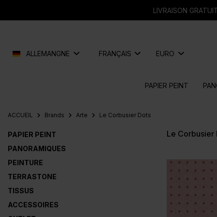
recherche
Passer à la navigation principale
LIVRAISON GRATUIT
ALLEMANGNE
FRANÇAIS
EURO
PAPIER PEINT
PAN
ACCUEIL
Brands
Arte
Le Corbusier Dots
Le Corbusier 
PAPIER PEINT
PANORAMIQUES
PEINTURE
TERRASTONE
TISSUS
ACCESSOIRES