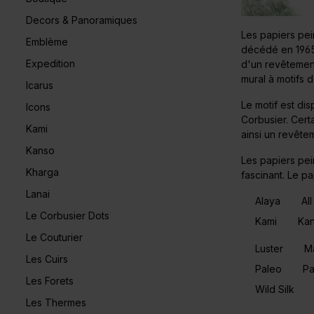
Decors & Panoramiques
Les papiers pei
Emblème
décédé en 1965,
Expedition
d'un revêtement
mural à motifs 
Icarus
Le motif est di
Icons
Corbusier. Certa
Kami
ainsi un revête
Kanso
Les papiers pein
Kharga
fascinant. Le pa
Lanai
Alaya
All
Le Corbusier Dots
Kami
Ka
Le Couturier
Luster
Ma
Les Cuirs
Paleo
P
Les Forets
Wild Silk
Les Thermes