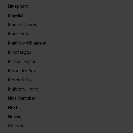
Littlephant
Majvillan
Manuel Canovas
Marimekko
Matthew Williamson
Mindthegap
Missoni Home
Moooi for Arte
Morris & Co
Mulberry Home
Nina Campbell
NLXL
Nobilis
Omexco