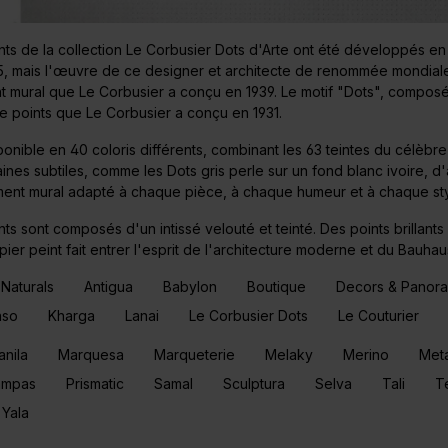
nts de la collection Le Corbusier Dots d'Arte ont été développés en
 mais l'œuvre de ce designer et architecte de renommée mondiale es
 mural que Le Corbusier a conçu en 1939. Le motif "Dots", composé
de points que Le Corbusier a conçu en 1931.
sponible en 40 coloris différents, combinant les 63 teintes du célèb
ines subtiles, comme les Dots gris perle sur un fond blanc ivoire, d'
ment mural adapté à chaque pièce, à chaque humeur et à chaque sty
ts sont composés d'un intissé velouté et teinté. Des points brillants
pier peint fait entrer l'esprit de l'architecture moderne et du Bauhau
 Naturals
Antigua
Babylon
Boutique
Decors & Panor
nso
Kharga
Lanai
Le Corbusier Dots
Le Couturier
nila
Marquesa
Marqueterie
Melaky
Merino
Meta
ampas
Prismatic
Samal
Sculptura
Selva
Tali
T
Yala