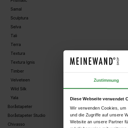
Prismatic
Samal
Sculptura
Selva
Tali
Terra
Textura
Textura Ignis
Timber
Velveteen
Zustimmung
Wild Silk
Yala
Diese Webseite verwendet 
Boråstapeter
Wir verwenden Cookies, um I
und die Zugriffe auf unsere 
Boråstapeter Studio
Website an unsere Partner fü
Chivasso