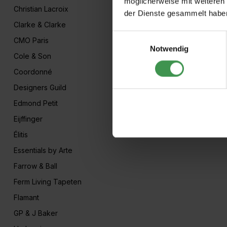
möglicherweise mit weiteren
Christian Lacroix
der Dienste gesammelt habe
Clarke & Clarke
Einwilligungsauswahl
CMO Paris
Notwendig
Cole & Son
Coordonné
Designers Guild
Edmond Petit
Eijffinger
Élitis
Essentials by Arte
Farrow & Ball
Ferm Living Tapeten
Flamant
GP & J Baker