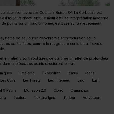
 collaboration avec Les Couleurs Suisse SA. Le Corbusier est
t toujours d'actualité. Le motif est une interprétation moderne
 de points sur un fond uniforme, est basé sur un revêtement
re système de couleurs "Polychromie architecturale" de Le
autres contrastées, comme le rouge ocre sur le bleu. Il existe
le.
 et en relief y sont appliqués, ce qui crée un effet de profondeur
s dans la pièce. Les points structurent le mur.
amiques
Emblème
Expedition
Icarus
Icons
Les Cuirs
Les Forets
Les Thermes
Lino
Lush
l X Patina
Monsoon 2.0
Objet
Osmanthus
erra
Textura
Textura Ignis
Timber
Velveteen