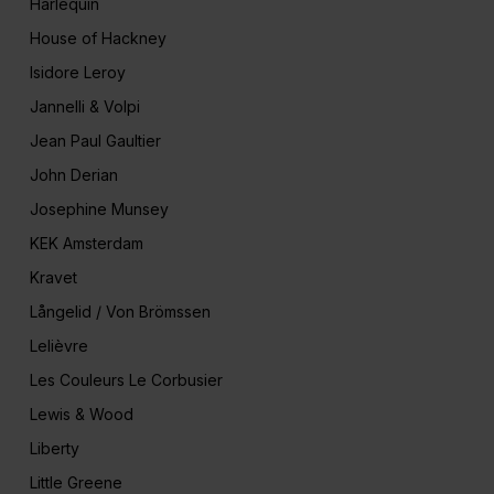
Harlequin
House of Hackney
Isidore Leroy
Jannelli & Volpi
Jean Paul Gaultier
John Derian
Josephine Munsey
KEK Amsterdam
Kravet
Långelid / Von Brömssen
Lelièvre
Les Couleurs Le Corbusier
Lewis & Wood
Liberty
Little Greene