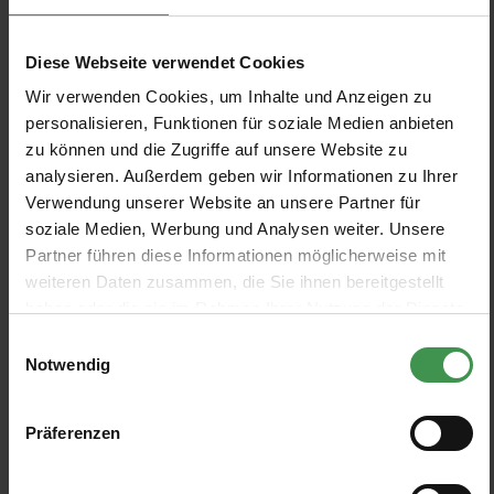
Boråstapeter Studio
24 Colors
De 123,00 €
+20
2 Colors
De 364,00 €
Diese Webseite verwendet Cookies
Wir verwenden Cookies, um Inhalte und Anzeigen zu
Papier peint Nautilus/
Papier peint panoramique
Méduses/ Nénuphars - Noir
Reflection
personalisieren, Funktionen für soziale Medien anbieten
Edmond Petit
Tres Tintas
zu können und die Zugriffe auf unsere Website zu
+2
analysieren. Außerdem geben wir Informationen zu Ihrer
6 Colors
4 Colors
De 432,00 €
De 691,60 €
Verwendung unserer Website an unsere Partner für
soziale Medien, Werbung und Analysen weiter. Unsere
Papier peint panoramique
Papier peint panoramique
Partner führen diese Informationen möglicherweise mit
Bahir Dar
Ndebele
weiteren Daten zusammen, die Sie ihnen bereitgestellt
Coordonné
Élitis
haben oder die sie im Rahmen Ihrer Nutzung der Dienste
+7
4 Colors
11 Colors
De 720,00 €
De 394,00 €
gesammelt haben.
Einwilligungsauswahl
Notwendig
Papier peint panoramique
Papier peint panoramique
Sabor Mediterraneo
Bonheur
Coordonné
Isidore Leroy
Präferenzen
+6
2 Colors
10 Colors
De 641,00 €
De 299,00 €