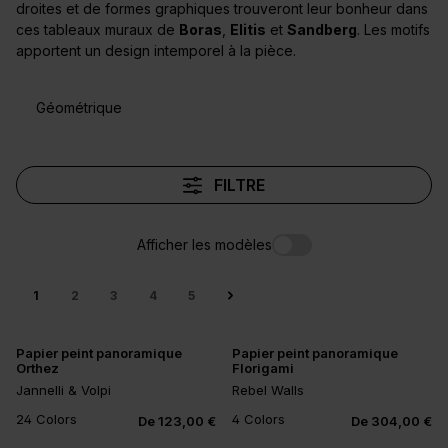
droites et de formes graphiques trouveront leur bonheur dans
ces tableaux muraux de
Boras
,
Elitis
et
Sandberg
. Les motifs
apportent un design intemporel à la pièce.
Géométrique
FILTRE
Afficher les modèles
1
2
3
4
5
Papier peint panoramique
Papier peint panoramique
Orthez
Florigami
Jannelli & Volpi
Rebel Walls
+20
24 Colors
4 Colors
De 123,00 €
De 304,00 €