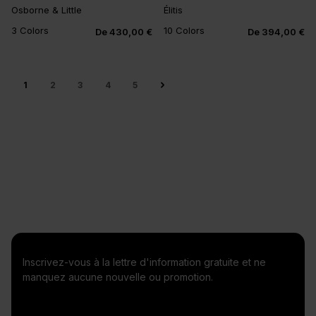
Osborne & Little
Élitis
+6
3 Colors
10 Colors
De 430,00 €
De 394,00 €
1
2
3
4
5
Inscrivez-vous à la lettre d'information gratuite et ne
manquez aucune nouvelle ou promotion.