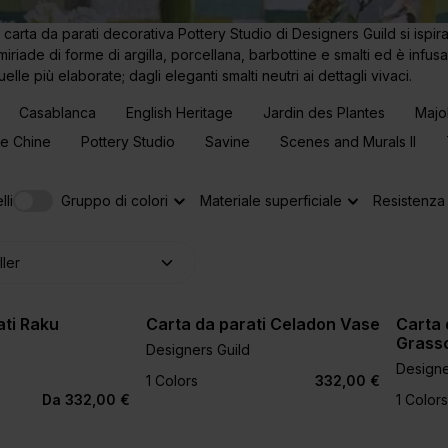
 carta da parati decorativa Pottery Studio di Designers Guild si ispira
 miriade di forme di argilla, porcellana, barbottine e smalti ed è infus
elle più elaborate; dagli eleganti smalti neutri ai dettagli vivaci.
Casablanca
English Heritage
Jardin des Plantes
Majo
de Chine
Pottery Studio
Savine
Scenes and Murals II
li
Gruppo di colori
Materiale superficiale
Resistenza 
ati Raku
Carta da parati Celadon Vase
Carta 
Grass
Designers Guild
Designe
1 Colors
332,00 €
Da 332,00 €
1 Colors