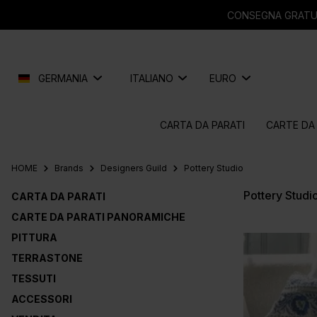
 ricerca
Passa alla navigazione principale
CONSEGNA GRATUIT
GERMANIA
ITALIANO
EURO
CARTA DA PARATI
CARTE DA
HOME
Brands
Designers Guild
Pottery Studio
Pottery Studi
CARTA DA PARATI
CARTE DA PARATI PANORAMICHE
PITTURA
TERRASTONE
TESSUTI
ACCESSORI