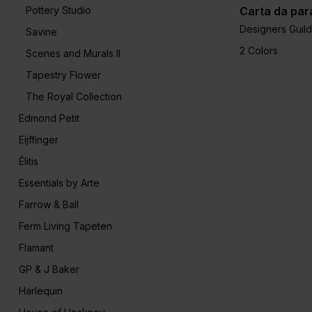
Pottery Studio
Carta da para
Designers Guild
Savine
2 Colors
Scenes and Murals II
Tapestry Flower
The Royal Collection
Edmond Petit
Eijffinger
Élitis
Essentials by Arte
Farrow & Ball
Ferm Living Tapeten
Flamant
GP & J Baker
Harlequin