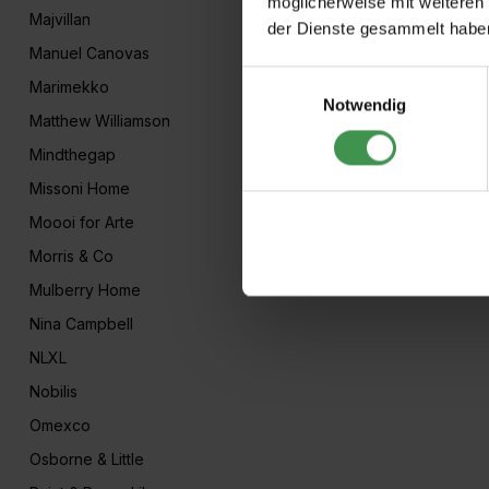
möglicherweise mit weiteren
Majvillan
der Dienste gesammelt habe
Manuel Canovas
Einwilligungsauswahl
Marimekko
Notwendig
Matthew Williamson
Mindthegap
Missoni Home
Moooi for Arte
Morris & Co
Mulberry Home
Nina Campbell
NLXL
Nobilis
Omexco
Osborne & Little