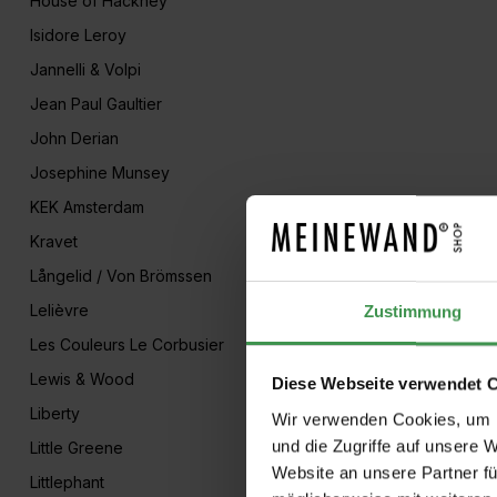
House of Hackney
Isidore Leroy
Jannelli & Volpi
Jean Paul Gaultier
John Derian
Josephine Munsey
KEK Amsterdam
Kravet
Långelid / Von Brömssen
Lelièvre
Zustimmung
Les Couleurs Le Corbusier
Lewis & Wood
Diese Webseite verwendet 
Liberty
Wir verwenden Cookies, um I
und die Zugriffe auf unsere 
Little Greene
Website an unsere Partner fü
Littlephant