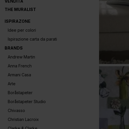
VENDITA
THE MURALIST
ISPIRAZONE
Idee per colori
Ispirazione carta da parati
BRANDS
Andrew Martin
Anna French
Armani Casa
Arte
Boråstapeter
Boråstapeter Studio
Chivasso
Christian Lacroix
Clarke & Clarke