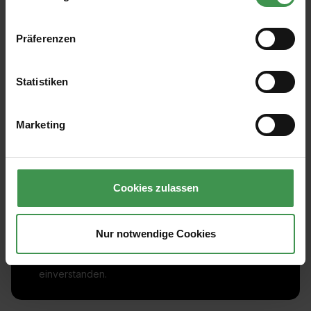
Präferenzen
Statistiken
Marketing
Abonnieren Sie den kostenlosen Newsletter und
verpassen Sie keine Neuigkeit oder Aktion.
Cookies zulassen
E-Mail-Adresse*
Nur notwendige Cookies
Ich habe die
Datenschutzbestimmungen
zur Kenntnis
genommen und die
AGB
gelesen und bin mit ihnen
einverstanden.