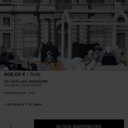
608,00 €
/ Rolle
inkl. MwSt. zzgl. Versandkosten
Grundpreis: 50,04 EUR/m²
Produktnummer:
5337
Bei Ihnen in 7-10 Tagen
Produkt Anzahl: Gib den gewünschten We
IN DEN WARENKORB