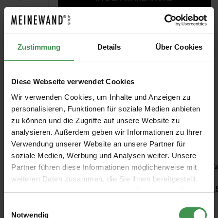
MUSTER
ROLLEN BERECHNEN
Zustimmung
Details
Über Cookies
Diese Webseite verwendet Cookies
Wir verwenden Cookies, um Inhalte und Anzeigen zu
personalisieren, Funktionen für soziale Medien anbieten
zu können und die Zugriffe auf unsere Website zu
analysieren. Außerdem geben wir Informationen zu Ihrer
Empfohlenes Zubehör
Verwendung unserer Website an unsere Partner für
soziale Medien, Werbung und Analysen weiter. Unsere
Produktgalerie überspringen
Kleisterroller
Ta
Partner führen diese Informationen möglicherweise mit
weiteren Daten zusammen, die Sie ihnen bereitgestellt
6,97 €
1,
haben oder die sie im Rahmen Ihrer Nutzung der Dienste
gesammelt haben.
Einwilligungsauswahl
Notwendig