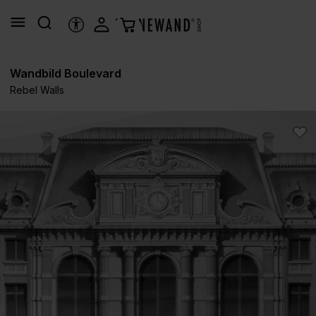
alt springen
HILFSTOOLS
Wandbild Boulevard
Rebel Walls
Bildergalerie überspringen