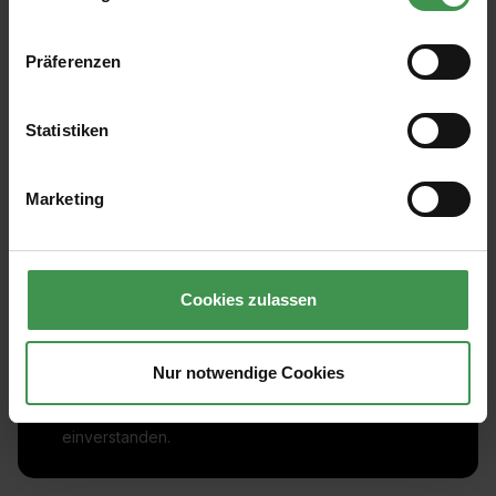
Präferenzen
Statistiken
Marketing
Abonnieren Sie den kostenlosen Newsletter und
verpassen Sie keine Neuigkeit oder Aktion.
Cookies zulassen
E-Mail-Adresse*
Nur notwendige Cookies
Ich habe die
Datenschutzbestimmungen
zur Kenntnis
genommen und die
AGB
gelesen und bin mit ihnen
einverstanden.