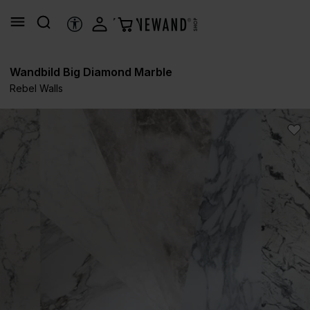
alt springen
HILFSTOOLS
Wandbild Big Diamond Marble
Rebel Walls
Bildergalerie überspringen