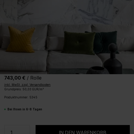
743,00 €
/ Rolle
inkl. MwSt. zzgl. Versandkosten
Grundpreis: 50,03 EUR/m²
Produktnummer:
5345
Bei Ihnen in 6-8 Tagen
Produkt Anzahl: Gib den gewünschten We
IN DEN WARENKORB