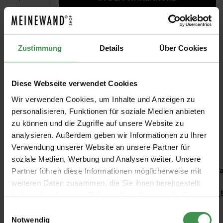
MUSTER
ROLLEN BERECHNEN
Zustimmung
Details
Über Cookies
Diese Webseite verwendet Cookies
Wir verwenden Cookies, um Inhalte und Anzeigen zu
personalisieren, Funktionen für soziale Medien anbieten
zu können und die Zugriffe auf unsere Website zu
analysieren. Außerdem geben wir Informationen zu Ihrer
Empfohlenes Zubehör
Verwendung unserer Website an unsere Partner für
soziale Medien, Werbung und Analysen weiter. Unsere
Produktgalerie überspringen
Kleisterroller
Ta
Partner führen diese Informationen möglicherweise mit
weiteren Daten zusammen, die Sie ihnen bereitgestellt
6,97 €
1,
haben oder die sie im Rahmen Ihrer Nutzung der Dienste
gesammelt haben.
Einwilligungsauswahl
Notwendig