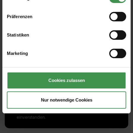
Präferenzen
Statistiken
Marketing
Abonnieren Sie den kostenlosen Newsletter und
verpassen Sie keine Neuigkeit oder Aktion.
Cookies zulassen
E-Mail-Adresse*
Nur notwendige Cookies
Ich habe die
Datenschutzbestimmungen
zur Kenntnis
genommen und die
AGB
gelesen und bin mit ihnen
einverstanden.