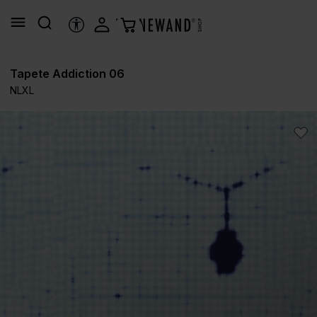
alt springen
HILFSTOOLS
Tapete Addiction 06
NLXL
Bildergalerie überspringen