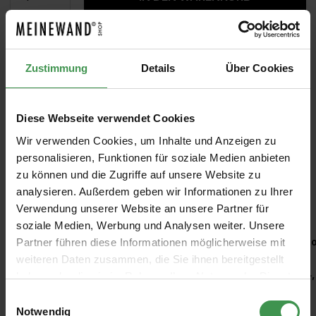
MUSTER
ROLLEN BERECHNEN
Zustimmung
Details
Über Cookies
Diese Webseite verwendet Cookies
Wir verwenden Cookies, um Inhalte und Anzeigen zu
personalisieren, Funktionen für soziale Medien anbieten
zu können und die Zugriffe auf unsere Website zu
analysieren. Außerdem geben wir Informationen zu Ihrer
Empfohlenes Zubehör
Verwendung unserer Website an unsere Partner für
soziale Medien, Werbung und Analysen weiter. Unsere
Produktgalerie überspringen
Kleisterroller
Ro
Partner führen diese Informationen möglicherweise mit
weiteren Daten zusammen, die Sie ihnen bereitgestellt
6,97 €
4,
haben oder die sie im Rahmen Ihrer Nutzung der Dienste
gesammelt haben.
Einwilligungsauswahl
Notwendig