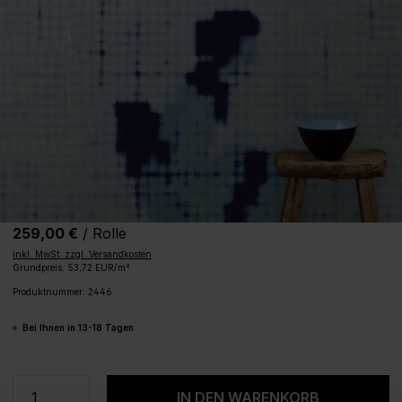
259,00 €
/ Rolle
inkl. MwSt. zzgl. Versandkosten
Grundpreis: 53,72 EUR/m²
Produktnummer:
2446
Bei Ihnen in 13-18 Tagen
Produkt Anzahl: Gib den gewünschten We
IN DEN WARENKORB