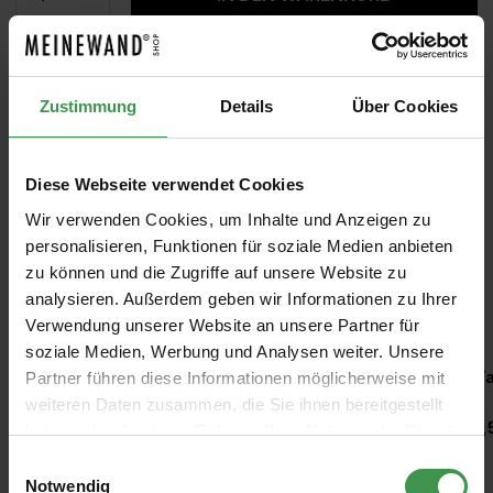
MUSTER
ROLLEN BERECHNEN
Zustimmung
Details
Über Cookies
Diese Webseite verwendet Cookies
Wir verwenden Cookies, um Inhalte und Anzeigen zu
personalisieren, Funktionen für soziale Medien anbieten
zu können und die Zugriffe auf unsere Website zu
analysieren. Außerdem geben wir Informationen zu Ihrer
Empfohlenes Zubehör
Verwendung unserer Website an unsere Partner für
soziale Medien, Werbung und Analysen weiter. Unsere
Produktgalerie überspringen
Kleisterroller
Ta
Partner führen diese Informationen möglicherweise mit
weiteren Daten zusammen, die Sie ihnen bereitgestellt
6,97 €
1,
haben oder die sie im Rahmen Ihrer Nutzung der Dienste
gesammelt haben.
Einwilligungsauswahl
Notwendig