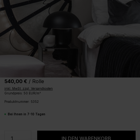
540,00 €
/ Rolle
inkl. MwSt. zzgl. Versandkosten
Grundpreis: 50 EUR/m²
Produktnummer:
5352
Bei Ihnen in 7-10 Tagen
Produkt Anzahl: Gib den gewünschten We
IN DEN WARENKORB