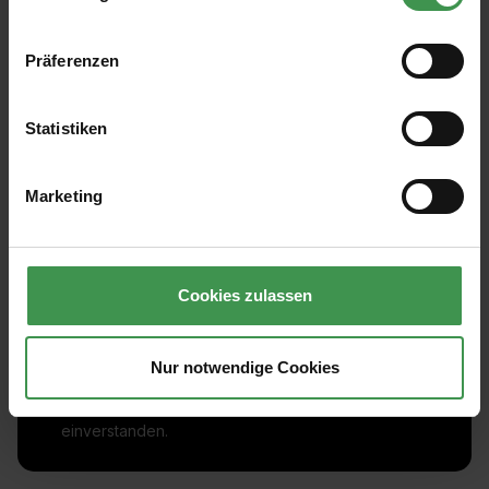
Präferenzen
Statistiken
Marketing
Abonnieren Sie den kostenlosen Newsletter und
verpassen Sie keine Neuigkeit oder Aktion.
Cookies zulassen
E-Mail-Adresse*
Nur notwendige Cookies
Ich habe die
Datenschutzbestimmungen
zur Kenntnis
genommen und die
AGB
gelesen und bin mit ihnen
einverstanden.