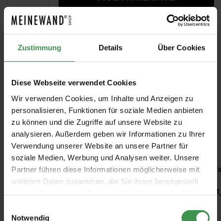
MUSTER
ROLLEN BERECHNEN
Zustimmung
Details
Über Cookies
Diese Webseite verwendet Cookies
Wir verwenden Cookies, um Inhalte und Anzeigen zu
personalisieren, Funktionen für soziale Medien anbieten
zu können und die Zugriffe auf unsere Website zu
analysieren. Außerdem geben wir Informationen zu Ihrer
Empfohlenes Zubehör
Verwendung unserer Website an unsere Partner für
soziale Medien, Werbung und Analysen weiter. Unsere
Produktgalerie überspringen
Kleisterroller
Ta
Partner führen diese Informationen möglicherweise mit
weiteren Daten zusammen, die Sie ihnen bereitgestellt
6,97 €
11
haben oder die sie im Rahmen Ihrer Nutzung der Dienste
gesammelt haben.
Einwilligungsauswahl
Notwendig