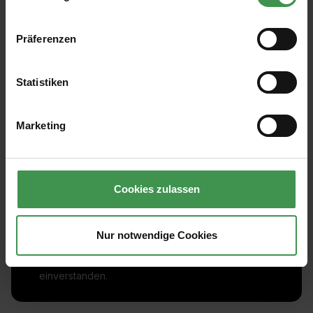
Präferenzen
Statistiken
Marketing
Abonnieren Sie den kostenlosen Newsletter und
verpassen Sie keine Neuigkeit oder Aktion.
Cookies zulassen
E-Mail-Adresse*
Nur notwendige Cookies
Ich habe die
Datenschutzbestimmungen
zur Kenntnis
genommen und die
AGB
gelesen und bin mit ihnen
einverstanden.