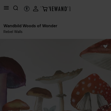
alt springen
HILFSTOOLS
Wandbild Woods of Wonder
Rebel Walls
Bildergalerie überspringen