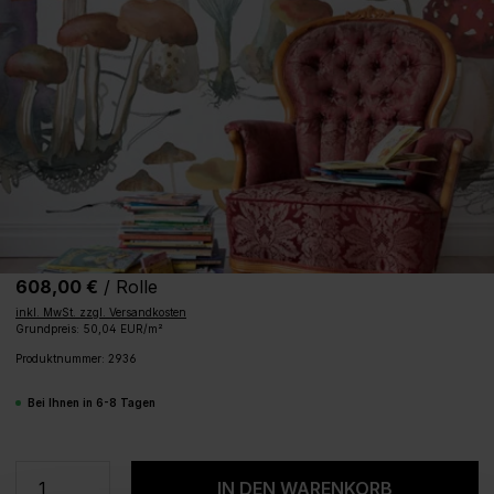
608,00 €
/ Rolle
inkl. MwSt. zzgl. Versandkosten
Grundpreis: 50,04 EUR/m²
Produktnummer:
2936
Bei Ihnen in 6-8 Tagen
Produkt Anzahl: Gib den gewünschten We
IN DEN WARENKORB