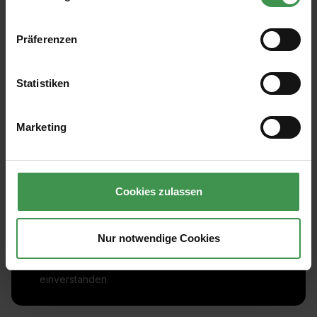
Präferenzen
Statistiken
Marketing
Abonnieren Sie den kostenlosen Newsletter und
verpassen Sie keine Neuigkeit oder Aktion.
Cookies zulassen
E-Mail-Adresse*
Nur notwendige Cookies
Ich habe die
Datenschutzbestimmungen
zur Kenntnis
genommen und die
AGB
gelesen und bin mit ihnen
einverstanden.