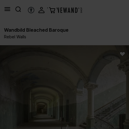
alt springen
HILFSTOOLS
Wandbild Bleached Baroque
Rebel Walls
Bildergalerie überspringen