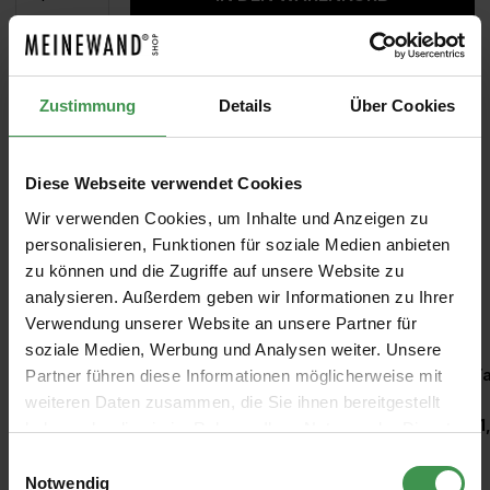
MUSTER
ROLLEN BERECHNEN
Zustimmung
Details
Über Cookies
Diese Webseite verwendet Cookies
Wir verwenden Cookies, um Inhalte und Anzeigen zu
personalisieren, Funktionen für soziale Medien anbieten
zu können und die Zugriffe auf unsere Website zu
analysieren. Außerdem geben wir Informationen zu Ihrer
Empfohlenes Zubehör
Verwendung unserer Website an unsere Partner für
soziale Medien, Werbung und Analysen weiter. Unsere
Produktgalerie überspringen
Kleisterroller
Ta
Partner führen diese Informationen möglicherweise mit
weiteren Daten zusammen, die Sie ihnen bereitgestellt
6,97 €
11
haben oder die sie im Rahmen Ihrer Nutzung der Dienste
gesammelt haben.
Einwilligungsauswahl
Notwendig