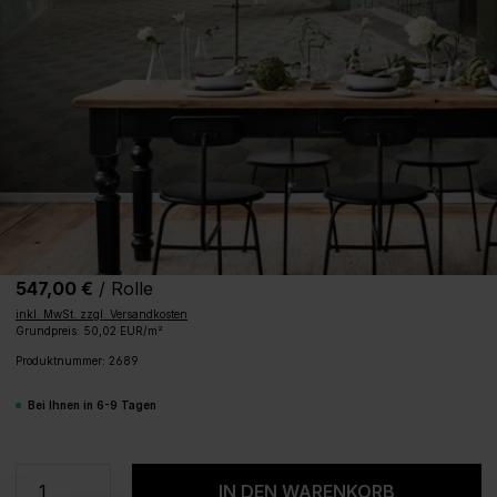
547,00 €
/ Rolle
inkl. MwSt. zzgl. Versandkosten
Grundpreis: 50,02 EUR/m²
Produktnummer:
2689
Bei Ihnen in 6-9 Tagen
Produkt Anzahl: Gib den gewünschten We
IN DEN WARENKORB