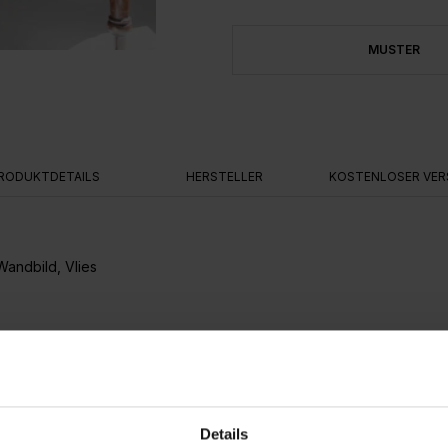
MUSTER
RODUKTDETAILS
HERSTELLER
KOSTENLOSER VER
Wandbild, Vlies
warten uns in diesem Wandbild, das Paris im Jahre 1890 zeigt. Die
einen zusammengehalten. The Colours of Paris wird von niemandem
. Das Motiv besteht aus 8 Bahnen (á 0.50m x 2.70m). Trägermateria
rd eingekleistert und die Bahnen direkt auf die Wand gesetzt.
Details