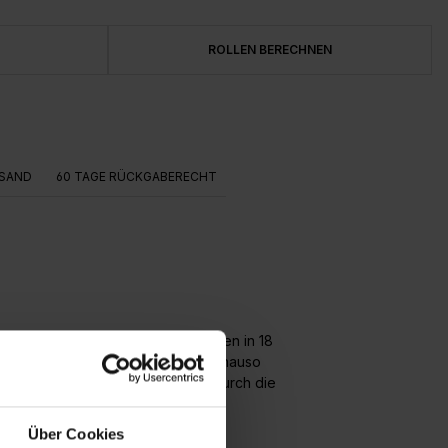
ROLLEN BERECHNEN
SAND
60 TAGE RÜCKGABERECHT
 Originalkarte bestand aus 4 Bögen in 18
 übersehen und ist von weitem genauso
l ist ein hochwertiges Vlies, wodurch die
Über Cookies