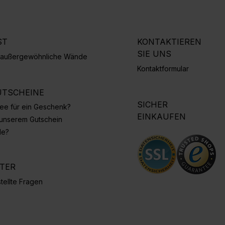
ST
KONTAKTIEREN
SIE UNS
r außergewöhnliche Wände
Kontaktformular
TSCHEINE
SICHER
Idee für ein Geschenk?
EINKAUFEN
 unserem Gutschein
de?
NTER
tellte Fragen