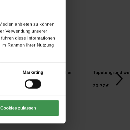
 Medien anbieten zu können
hrer Verwendung unserer
 führen diese Informationen
ie im Rahmen Ihrer Nutzung
Marketing
r
Tapetenandrückroller
Tapetengrund we
orm
4,77 €
20,77 €
Cookies zulassen