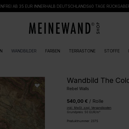
FREI AB 35 EUR INNERHALB DEUTSCHLANDS
60 TAGE RÜCKGABE
N
WANDBILDER
FARBEN
TERRASTONE
STOFFE
Wandbild The Colo
Rebel Walls
540,00 €
/ Rolle
inkl. MwSt. zzgl. Versandkosten
Grundpreis: 50 EUR/m²
Produktnummer:
2375