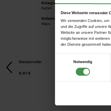
Kategorien:
Karten
Diese Webseite verwendet 
Kollektionen mit diesem Artikel:
Wir verwenden Cookies, um I
Maps
und die Zugriffe auf unsere 
Website an unsere Partner fü
möglicherweise mit weiteren
der Dienste gesammelt habe
Einwilligungsauswahl
Produktgalerie überspringen
Notwendig
Kleisterroller
Tapetenzuschneideh
Beschneidelineal
6,97 €
11,57 €