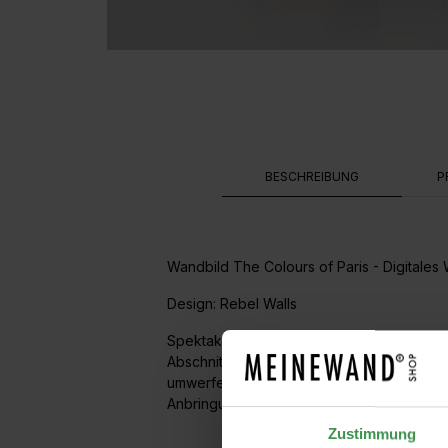
BESCHREIBUNG
P
Wandbild The Colours of Paris - Digitales 
Design: Rebel Walls
Spektakuläre Mäander und Farbgebungen er
Abschnitten und wurde mit Bändern aus L
umwerfend schön wie von nahem betrachtet
Anbringung sehr einfach wird. Die Wand wi
Zustimmung