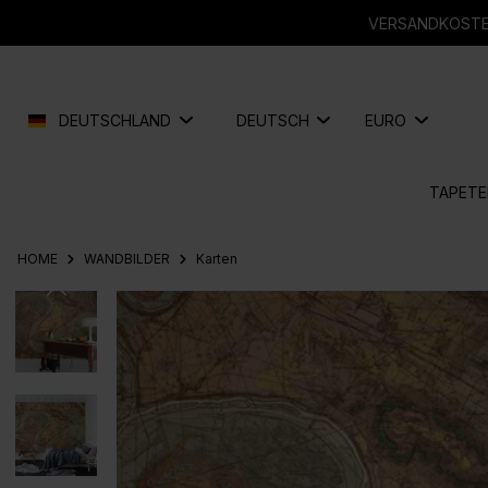
springen
Zur Hauptnavigation springen
VERSANDKOSTEN
DEUTSCHLAND
DEUTSCH
EURO
TAPETE
HOME
WANDBILDER
Karten
Bildergalerie überspringen