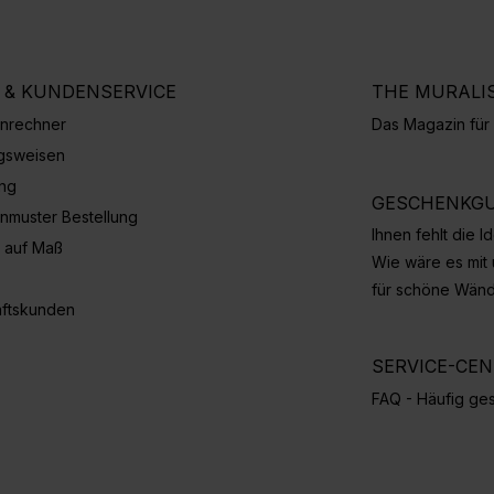
E & KUNDENSERVICE
THE MURALI
nrechner
Das Magazin fü
gsweisen
ung
GESCHENKGU
nmuster Bestellung
Ihnen fehlt die 
 auf Maß
Wie wäre es mit
für schöne Wän
ftskunden
SERVICE-CE
FAQ - Häufig ges