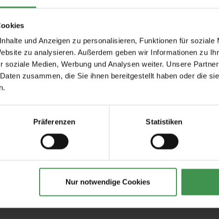
Cookies
nhalte und Anzeigen zu personalisieren, Funktionen für soziale
Website zu analysieren. Außerdem geben wir Informationen zu I
r soziale Medien, Werbung und Analysen weiter. Unsere Partner
 Daten zusammen, die Sie ihnen bereitgestellt haben oder die s
n.
Empfohlenes Zubehör
Präferenzen
Statistiken
ilfe/
Cuttermesser
Tapeten-Nahtrolle
geriffelte Tonnenf
3,97 €
1,57 €
Nur notwendige Cookies