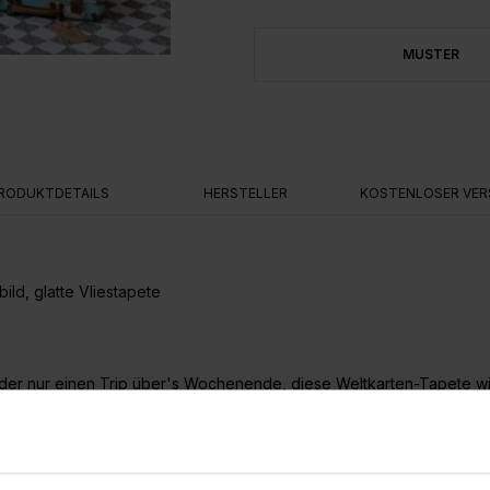
MUSTER
RODUKTDETAILS
HERSTELLER
KOSTENLOSER VER
ld, glatte Vliestapete
er nur einen Trip über's Wochenende, diese Weltkarten-Tapete wird
aren Weltkarte - geben Sie Ihre Wandmaße ein und finden Sie Ihren Li
x 2.70m). Trägermaterial ist ein hochwertiges Vlies, wodurch die A
die Wand gesetzt.