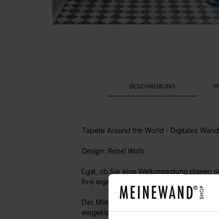
BESCHREIBUNG
P
Tapete Around the World - Digitales Wandbi
Design: Rebel Walls
Egal, ob Sie eine Weltumseglung planen od
Ihre eigene Weltansicht mit dieser rotierb
Das Motiv besteht aus 8 Bahnen (je 0.50m 
eingekleistert und die Bahnen direkt auf 