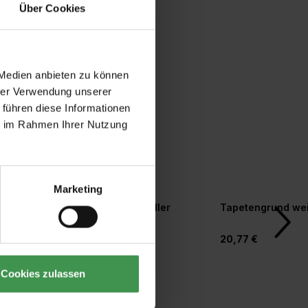
Über Cookies
 Medien anbieten zu können
hrer Verwendung unserer
 führen diese Informationen
ie im Rahmen Ihrer Nutzung
Marketing
r
Tapetenandrückroller
Tapetengrund we
orm
4,77 €
20,77 €
Cookies zulassen