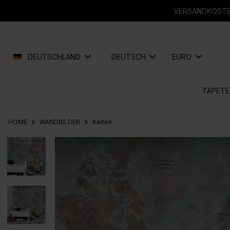
springen
Zur Hauptnavigation springen
VERSANDKOSTEN
DEUTSCHLAND
DEUTSCH
EURO
TAPETE
HOME
WANDBILDER
Karten
Bildergalerie überspringen