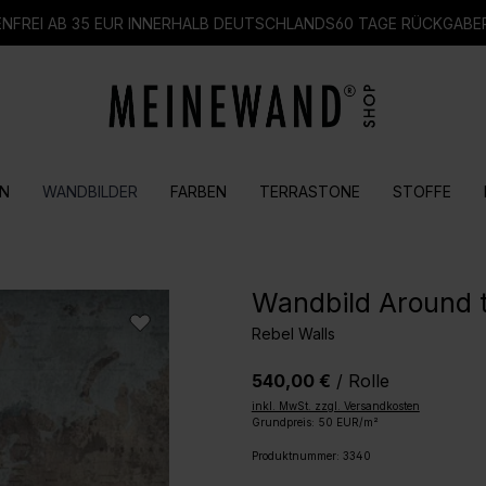
FREI AB 35 EUR INNERHALB DEUTSCHLANDS
60 TAGE RÜCKGABE
N
WANDBILDER
FARBEN
TERRASTONE
STOFFE
Wandbild Around 
Rebel Walls
540,00 €
/ Rolle
inkl. MwSt. zzgl. Versandkosten
Grundpreis: 50 EUR/m²
Produktnummer:
3340