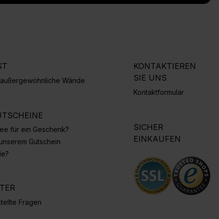
ST
KONTAKTIEREN
SIE UNS
r außergewöhnliche Wände
Kontaktformular
TSCHEINE
SICHER
Idee für ein Geschenk?
EINKAUFEN
 unserem Gutschein
de?
NTER
tellte Fragen