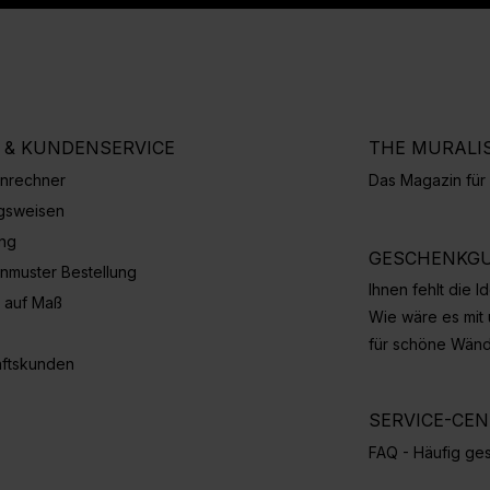
E & KUNDENSERVICE
THE MURALI
nrechner
Das Magazin fü
gsweisen
ung
GESCHENKGU
nmuster Bestellung
Ihnen fehlt die 
 auf Maß
Wie wäre es mit
für schöne Wän
ftskunden
SERVICE-CE
FAQ - Häufig ges