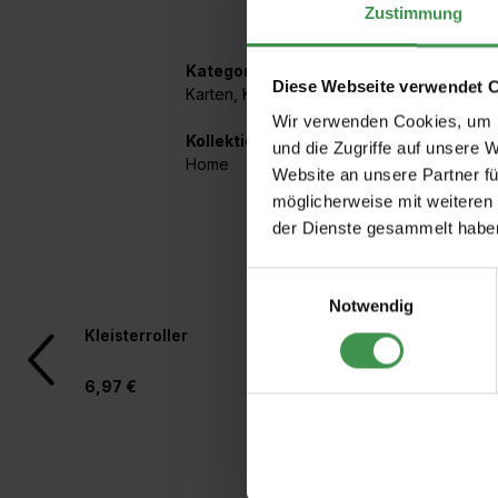
Zustimmung
Kategorien:
Diese Webseite verwendet 
Karten
,
Karten
Wir verwenden Cookies, um I
Kollektionen mit diesem Artikel:
und die Zugriffe auf unsere 
Home
Website an unsere Partner fü
möglicherweise mit weiteren
der Dienste gesammelt habe
Einwilligungsauswahl
Notwendig
Produktgalerie überspringen
Kleisterroller
Tapetenzuschneideh
Beschneidelineal
6,97 €
11,57 €