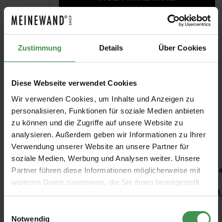
MUSTER
ROLLEN BERECHNEN
Zustimmung
Details
Über Cookies
Diese Webseite verwendet Cookies
Wir verwenden Cookies, um Inhalte und Anzeigen zu
personalisieren, Funktionen für soziale Medien anbieten
zu können und die Zugriffe auf unsere Website zu
analysieren. Außerdem geben wir Informationen zu Ihrer
Empfohlenes Zubehör
Verwendung unserer Website an unsere Partner für
soziale Medien, Werbung und Analysen weiter. Unsere
Produktgalerie überspringen
Kleisterroller
Ta
Partner führen diese Informationen möglicherweise mit
weiteren Daten zusammen, die Sie ihnen bereitgestellt
6,97 €
11
haben oder die sie im Rahmen Ihrer Nutzung der Dienste
gesammelt haben.
Einwilligungsauswahl
Notwendig