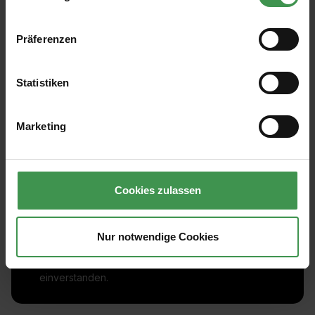
Präferenzen
Statistiken
Marketing
Abonnieren Sie den kostenlosen Newsletter und
verpassen Sie keine Neuigkeit oder Aktion.
Cookies zulassen
E-Mail-Adresse*
Nur notwendige Cookies
Ich habe die
Datenschutzbestimmungen
zur Kenntnis
genommen und die
AGB
gelesen und bin mit ihnen
einverstanden.