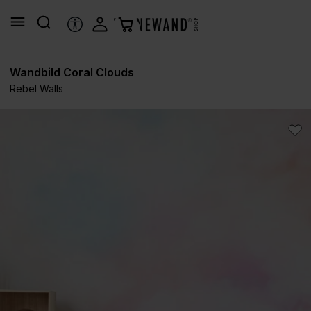
alt springen
HILFSTOOLS
Wandbild Coral Clouds
Rebel Walls
Bildergalerie überspringen