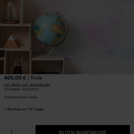
405,00 €
/ Rolle
inkl. MwSt. zzgl. Versandkosten
Grundpreis: 50 EUR/m²
Produktnummer:
3649
Bei Ihnen in 7-10 Tagen
Produkt Anzahl: Gib den gewünschten We
IN DEN WARENKORB