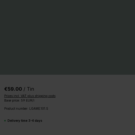
€59.00
/ Tin
Prices incl. VAT plus shipping costs
Base price: 59 EUR/l
Product number:
LGAME.101.S
Delivery time 3-4 days