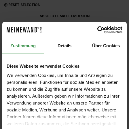
RESET SELECTION
ABSOLUTE MATT EMULSION
1 LITER
Zustimmung
Details
Über Cookies
Product Quantity: Enter the desired amou
ADD TO SHOPPING CART
Diese Webseite verwendet Cookies
COLOR CHART
SAMPLE CAN
Wir verwenden Cookies, um Inhalte und Anzeigen zu
personalisieren, Funktionen für soziale Medien anbieten
zu können und die Zugriffe auf unsere Website zu
analysieren. Außerdem geben wir Informationen zu Ihrer
Verwendung unserer Website an unsere Partner für
Skip product gallery
MATCHING COLORS
soziale Medien, Werbung und Analysen weiter. Unsere
Partner führen diese Informationen möglicherweise mit
Slaked
Shirting
French
Bone
Livid 263
M
weiteren Daten zusammen, die Sie ihnen bereitgestellt
Lime 105
129
Grey - Mid
China Blue
B