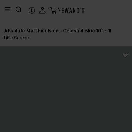
in content
ACCESSIBILITY TOOLS
Absolute Matt Emulsion - Celestial Blue 101 - 1l
Little Greene
Skip image gallery