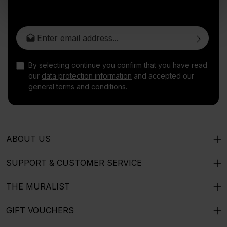
Email address*
By selecting continue you confirm that you have read
our
data protection information
and accepted our
general terms and conditions
.
ABOUT US
SUPPORT & CUSTOMER SERVICE
THE MURALIST
GIFT VOUCHERS