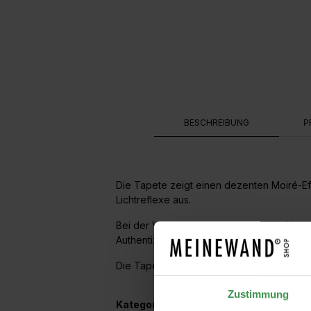
BESCHREIBUNG
P
Die Tapete zeigt einen dezenten Moiré-E
Lichtreflexe aus.
Bei der Verarbeitung der natürlichen Mat
Authentizität der verwendeten Garne und 
Die Tapete bringt zeitlosen, italienischen 
Zustimmung
Kategorien: