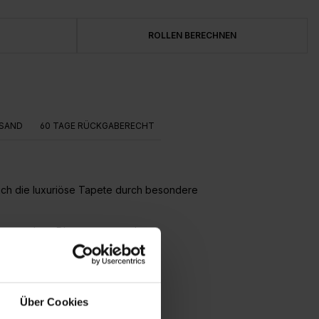
ROLLEN BERECHNEN
SAND
60 TAGE RÜCKGABERECHT
ich die luxuriöse Tapete durch besondere
 entstehen. Dies zeugt von der
Über Cookies