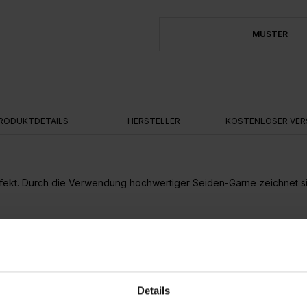
MUSTER
RODUKTDETAILS
HERSTELLER
KOSTENLOSER VER
ffekt. Durch die Verwendung hochwertiger Seiden-Garne zeichnet s
erialien können leichte Unterschiede zwischen den einzelnen Bahnen
macht das Produkt besonders wertvoll.
Chic in den Raum.
Details