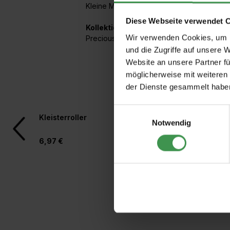
Kleine Muster Textil
,
Seide
Diese Webseite verwendet 
Kollektionen mit diesem Artikel:
Wir verwenden Cookies, um I
Precious Fibers 2
und die Zugriffe auf unsere 
Website an unsere Partner fü
möglicherweise mit weiteren
der Dienste gesammelt habe
Einwilligungsauswahl
Produktgalerie überspringen
Kleisterroller
Rollkleber für Vlies
Notwendig
6,97 €
4,97 €