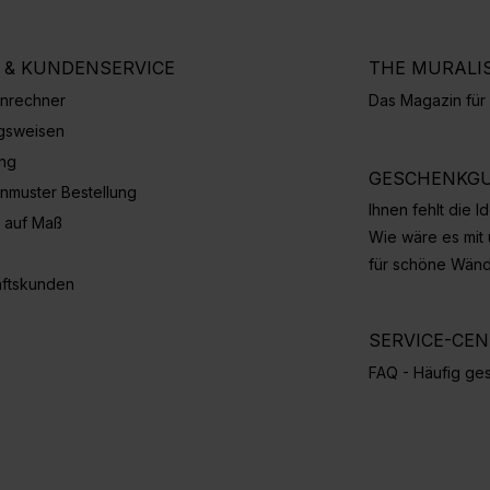
E & KUNDENSERVICE
THE MURALI
nrechner
Das Magazin fü
gsweisen
ung
GESCHENKGU
nmuster Bestellung
Ihnen fehlt die 
 auf Maß
Wie wäre es mit
für schöne Wän
ftskunden
SERVICE-CE
FAQ - Häufig ges