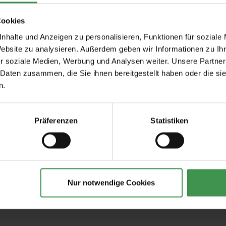
Cookies
nhalte und Anzeigen zu personalisieren, Funktionen für soziale
Website zu analysieren. Außerdem geben wir Informationen zu I
r soziale Medien, Werbung und Analysen weiter. Unsere Partner
 Daten zusammen, die Sie ihnen bereitgestellt haben oder die s
n.
Empfohlenes Zubehör
tapeten
Tapetenkleister Clearpro -
Tapeten-Nahtrolle
Präferenzen
Statistiken
2 kg
geriffelte Tonnenf
19,00 €
1,57 €
Nur notwendige Cookies