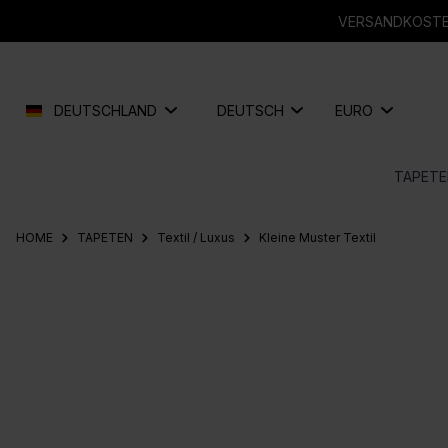
springen
Zur Hauptnavigation springen
VERSANDKOSTEN
DEUTSCHLAND
DEUTSCH
EURO
TAPETE
HOME
TAPETEN
Textil / Luxus
Kleine Muster Textil
Bildergalerie überspringen