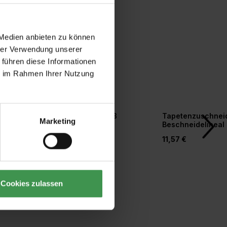
 Medien anbieten zu können
hrer Verwendung unserer
 führen diese Informationen
ie im Rahmen Ihrer Nutzung
r
Tapetengrund weiß
Tapetenzuschneid
Marketing
orm
Beschneidelineal
20,77 €
11,57 €
Cookies zulassen