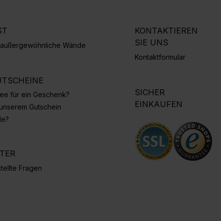
ST
KONTAKTIEREN
SIE UNS
r außergewöhnliche Wände
Kontaktformular
TSCHEINE
SICHER
Idee für ein Geschenk?
EINKAUFEN
 unserem Gutschein
de?
NTER
tellte Fragen