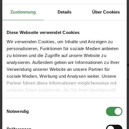
Zustimmung
Details
Über Cookies
Diese Webseite verwendet Cookies
Wir verwenden Cookies, um Inhalte und Anzeigen zu
Empfohlenes Zubehör
personalisieren, Funktionen für soziale Medien anbieten
zu können und die Zugriffe auf unsere Website zu
Produktgalerie überspringen
analysieren. Außerdem geben wir Informationen zu Ihrer
Kleisterroller
Ro
Verwendung unserer Website an unsere Partner für
soziale Medien, Werbung und Analysen weiter. Unsere
6,97 €
4,
Partner führen diese Informationen möglicherweise mit
weiteren Daten zusammen, die Sie ihnen bereitgestellt
haben oder die sie im Rahmen Ihrer Nutzung der Dienste
gesammelt haben.
Einwilligungsauswahl
Notwendig