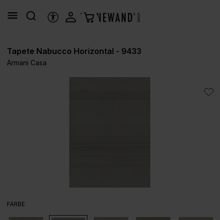
alt springen
HILFSTOOLS
Tapete Nabucco Horizontal - 9433
Armani Casa
Bildergalerie überspringen
AUSWÄHLEN
FARBE