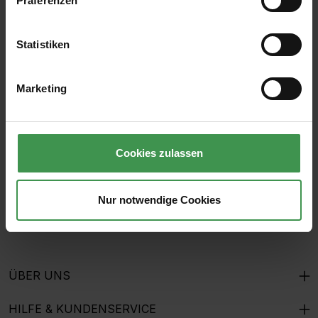
Präferenzen
Statistiken
Abonnieren Sie den kostenlosen Newsletter und
verpassen Sie keine Neuigkeit oder Aktion.
Marketing
E-Mail-Adresse*
Cookies zulassen
Ich habe die
Datenschutzbestimmungen
zur Kenntnis
genommen und die
AGB
gelesen und bin mit ihnen
Nur notwendige Cookies
einverstanden.
ÜBER UNS
HILFE & KUNDENSERVICE