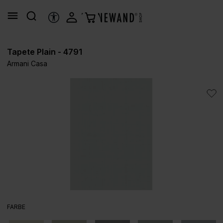
alt springen
HILFSTOOLS
Tapete Plain - 4791
Armani Casa
Bildergalerie überspringen
AUSWÄHLEN
FARBE