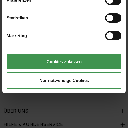
Präferenzen
Statistiken
Abonnieren Sie den kostenlosen Newsletter und
verpassen Sie keine Neuigkeit oder Aktion.
Marketing
E-Mail-Adresse*
Cookies zulassen
Ich habe die
Datenschutzbestimmungen
zur Kenntnis
genommen und die
AGB
gelesen und bin mit ihnen
Nur notwendige Cookies
einverstanden.
ÜBER UNS
HILFE & KUNDENSERVICE