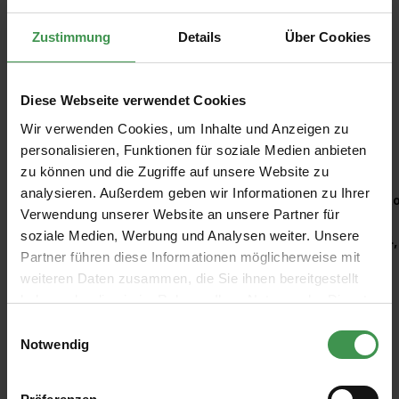
Zustimmung
Details
Über Cookies
Diese Webseite verwendet Cookies
Wir verwenden Cookies, um Inhalte und Anzeigen zu
Empfohlenes Zubehör
personalisieren, Funktionen für soziale Medien anbieten
zu können und die Zugriffe auf unsere Website zu
Produktgalerie überspringen
analysieren. Außerdem geben wir Informationen zu Ihrer
Kleisterroller
Ro
Verwendung unserer Website an unsere Partner für
soziale Medien, Werbung und Analysen weiter. Unsere
6,97 €
4,
Partner führen diese Informationen möglicherweise mit
weiteren Daten zusammen, die Sie ihnen bereitgestellt
haben oder die sie im Rahmen Ihrer Nutzung der Dienste
gesammelt haben.
Einwilligungsauswahl
Notwendig