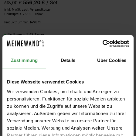
556,20 €
/ Set
618,00 €‎
inkl. MwSt. zzgl. Versandkosten
Grundpreis: 75,18 EUR/m²
Produktnummer:
14987.1
Bei Ihnen in 8-12 Tagen
Produkt Anzahl: Gib den gewünschten We
IN DEN WARENKORB
Zustimmung
Details
Über Cookies
MUSTER
ROLLEN BERECHNEN
Diese Webseite verwendet Cookies
Wir verwenden Cookies, um Inhalte und Anzeigen zu
personalisieren, Funktionen für soziale Medien anbieten
zu können und die Zugriffe auf unsere Website zu
analysieren. Außerdem geben wir Informationen zu Ihrer
Verwendung unserer Website an unsere Partner für
soziale Medien, Werbung und Analysen weiter. Unsere
Partner führen diese Informationen möglicherweise mit