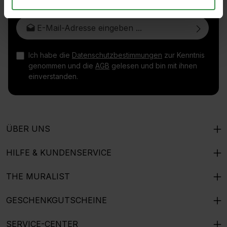
E-Mail-Adresse*
Ich habe die
Datenschutzbestimmungen
zur Kenntnis
genommen und die
AGB
gelesen und bin mit ihnen
einverstanden.
ÜBER UNS
HILFE & KUNDENSERVICE
THE MURALIST
GESCHENKGUTSCHEINE
SERVICE-CENTER