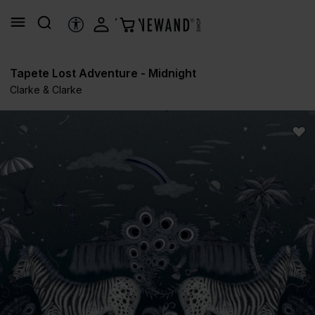
alt springen
HILFSTOOLS
Tapete Lost Adventure - Midnight
Clarke & Clarke
Bildergalerie überspringen