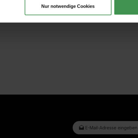
2 kg
geriffelte Tonnenf
Nur notwendige Cookies
19,00 €
1,57 €
E-Mail-Adresse*