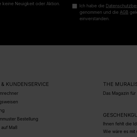
 keine Neuigkeit oder Aktion.
Ich habe die
Datenschutzbe
genommen und die
AGB
gele
einverstanden.
E & KUNDENSERVICE
THE MURALI
nrechner
Das Magazin fü
gsweisen
ung
GESCHENKGU
nmuster Bestellung
Ihnen fehlt die 
 auf Maß
Wie wäre es mit