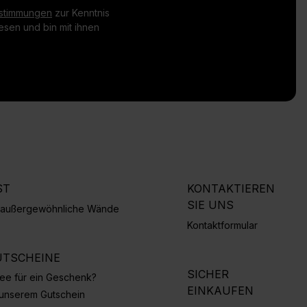
stimmungen
zur Kenntnis
sen und bin mit ihnen
ST
KONTAKTIEREN
SIE UNS
r außergewöhnliche Wände
Kontaktformular
TSCHEINE
SICHER
Idee für ein Geschenk?
EINKAUFEN
 unserem Gutschein