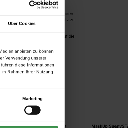
talischen Stils in der Epoche von Queen
richtung und bildete einen Gegensatz zu
Über Cookies
t das Muster schnörkellos modern.
ert und die Bahnen werden direkt auf die
 Medien anbieten zu können
hrer Verwendung unserer
 führen diese Informationen
ie im Rahmen Ihrer Nutzung
Marketing
r
Tapetengrund weiß
MaskUp SunnyST