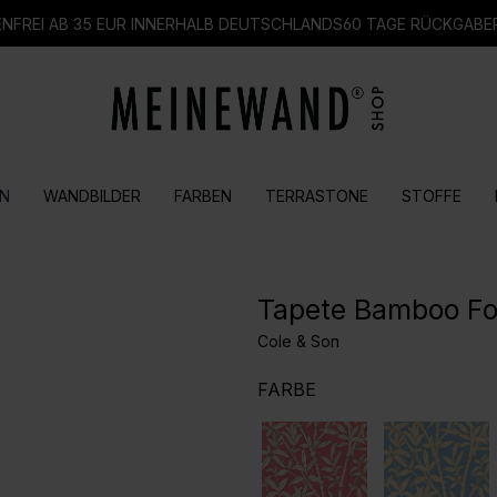
FREI AB 35 EUR INNERHALB DEUTSCHLANDS
60 TAGE RÜCKGABE
N
WANDBILDER
FARBEN
TERRASTONE
STOFFE
Tapete Bamboo For
Cole & Son
AUSWÄHLEN
FARBE