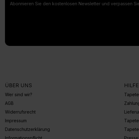
Abonnieren Sie den kostenlosen Newsletter und verpassen Sie
ÜBER UNS
HILF
Wer sind wir?
Tapete
AGB
Zahlun
Widerrufsrecht
Liefer
Impressum
Tapete
Datenschutzerklärung
Tapete
Informationspflicht
Presse