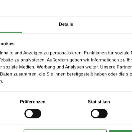
dem frühen 19. Jahrhundert. Sie zeugt von der Beliebtheit des orien
gkeit und Wohlstand steht, war eine exotische Wahl für die Innenein
Details
ücken der damaligen Zeit. In monochromen Farben umgesetzt, wirk
 Dies macht die Anbringung sehr einfach. Die Wand wird eingekleist
Cookies
nhalte und Anzeigen zu personalisieren, Funktionen für soziale
Website zu analysieren. Außerdem geben wir Informationen zu I
r soziale Medien, Werbung und Analysen weiter. Unsere Partner
 Daten zusammen, die Sie ihnen bereitgestellt haben oder die s
n.
Präferenzen
Statistiken
Empfohlenes Zubehör
tapeten
Tapetenkleister Clearpro -
Tapeten-Nahtrolle