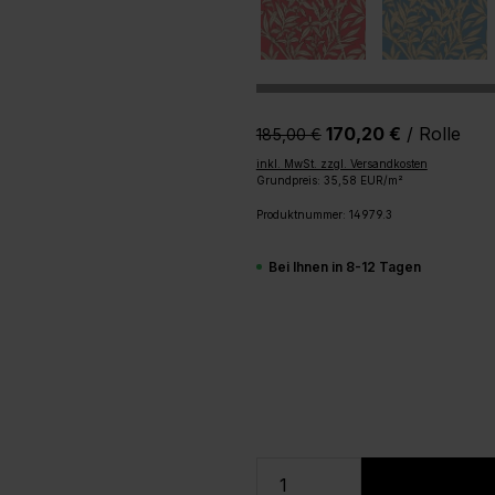
170,20 €
/ Rolle
185,00 €‎
inkl. MwSt. zzgl. Versandkosten
Grundpreis: 35,58 EUR/m²
Produktnummer:
14979.3
Bei Ihnen in 8-12 Tagen
Produkt Anzahl: Gi