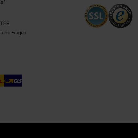
de?
NTER
tellte Fragen