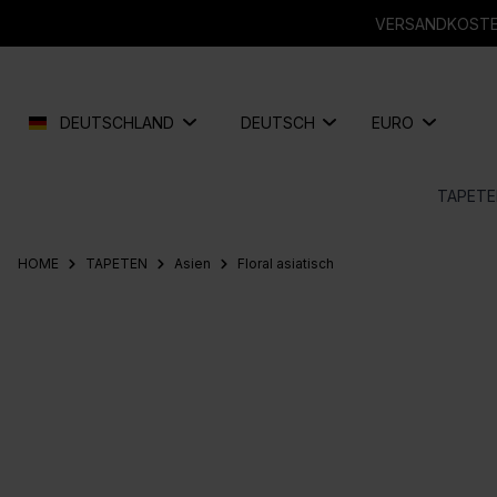
springen
Zur Hauptnavigation springen
VERSANDKOSTEN
DEUTSCHLAND
DEUTSCH
EURO
TAPETE
HOME
TAPETEN
Asien
Floral asiatisch
Bildergalerie überspringen