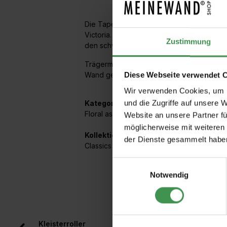
Die Tapete basiert auf einem Entwurf aus 
Victoria. Bambus, der für Widerstandsfähi
Zustimmung
den schweren, typisch englischen Möbelst
Trägermaterial ist ein hochwertiges Vlies.
Wand geklebt.
Diese Webseite verwendet 
Wir verwenden Cookies, um I
und die Zugriffe auf unsere 
Kategorien:
Floral asiatisch
,
Ranken / Blattwerk
Website an unsere Partner fü
möglicherweise mit weiteren
Kollektionen mit diesem Artikel:
der Dienste gesammelt habe
Classics Collection Vol. I
Einwilligungsauswahl
Notwendig
Produktgalerie überspringen
Kleisterroller
Rollkleber für Vlies