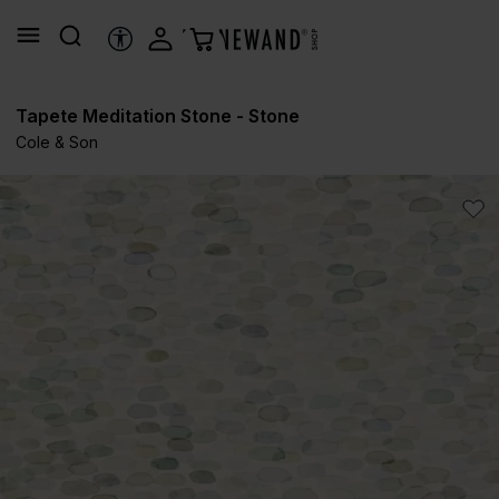
alt springen
HILFSTOOLS
Tapete Meditation Stone - Stone
Cole & Son
Bildergalerie überspringen