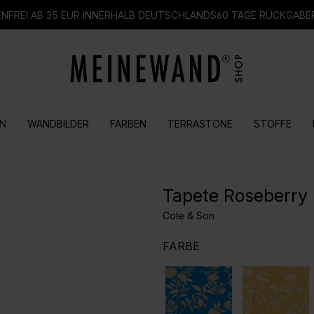
FREI AB 35 EUR INNERHALB DEUTSCHLANDS
60 TAGE RÜCKGABE
N
WANDBILDER
FARBEN
TERRASTONE
STOFFE
Tapete Roseberr
Cole & Son
AUSWÄHLEN
FARBE