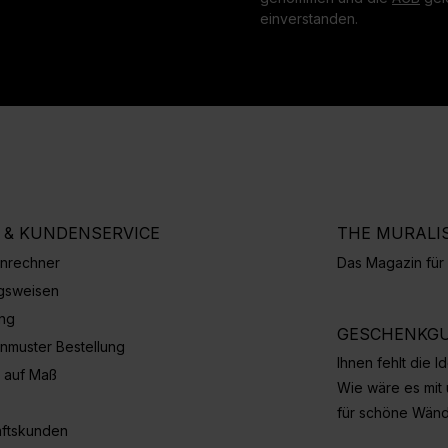
einverstanden.
E & KUNDENSERVICE
THE MURALI
nrechner
Das Magazin fü
gsweisen
ung
GESCHENKGU
nmuster Bestellung
Ihnen fehlt die 
 auf Maß
Wie wäre es mit
für schöne Wän
ftskunden