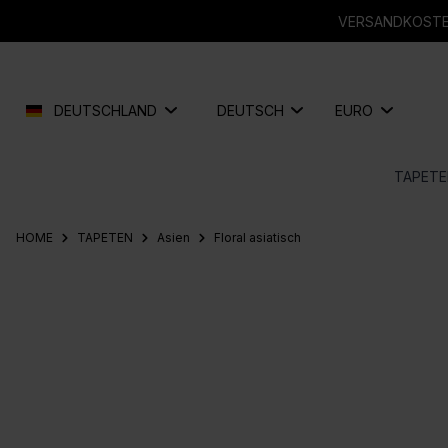
springen
Zur Hauptnavigation springen
VERSANDKOSTEN
DEUTSCHLAND
DEUTSCH
EURO
TAPETE
HOME
TAPETEN
Asien
Floral asiatisch
Bildergalerie überspringen