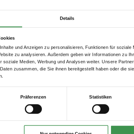
19. Jahrhunderts inspiriert. Sie zeigt Blumen in voller Blüte, die v
Details
 Dies macht die Anbringung sehr einfach. Die Wand wird eingekleist
Cookies
nhalte und Anzeigen zu personalisieren, Funktionen für soziale
Website zu analysieren. Außerdem geben wir Informationen zu I
 Blüten
r soziale Medien, Werbung und Analysen weiter. Unsere Partner
 Daten zusammen, die Sie ihnen bereitgestellt haben oder die s
n.
Präferenzen
Statistiken
Empfohlenes Zubehör
tapeten
Tapetenkleister Clearpro -
Tapeten-Nahtrolle
2 kg
geriffelte Tonnenf
19,00 €
1,57 €
Nur notwendige Cookies