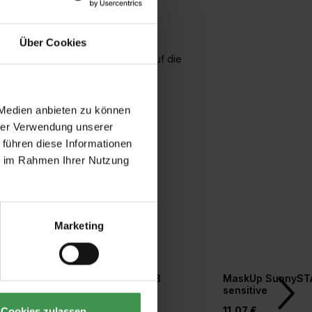
om Sonnenlicht durchdrungen sind.
Über Cookies
ert und die Bahnen werden direkt auf die
 Medien anbieten zu können
hrer Verwendung unserer
 führen diese Informationen
ie im Rahmen Ihrer Nutzung
Marketing
r
Tapetengrund weiß
MaskUp SunnyST
orm
sensitive
20,77 €
11,07 €
Cookies zulassen