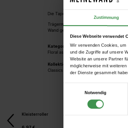
Die Tapete ist von Chinoiserie-Mustern des 
Zustimmung
Trägermaterial ist ein hochwertiges Vlies.
Wand geklebt.
Diese Webseite verwendet 
Wir verwenden Cookies, um I
Kategorien:
und die Zugriffe auf unsere 
Floral asiatisch
,
Dezentes Blattwerk
,
Kleine
Website an unsere Partner fü
Kollektionen mit diesem Artikel:
möglicherweise mit weiteren
Classics Collection Vol. I
der Dienste gesammelt habe
Einwilligungsauswahl
Notwendig
Produktgalerie überspringen
Kleisterroller
Rollkleber für Vlies
6,97 €
4,97 €