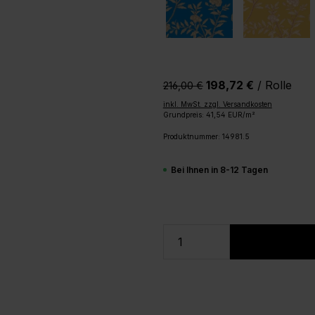
198,72 €
/ Rolle
216,00 €‎
inkl. MwSt. zzgl. Versandkosten
Grundpreis: 41,54 EUR/m²
Produktnummer:
14981.5
Bei Ihnen in 8-12 Tagen
Produkt Anzahl: Gi